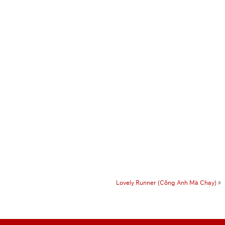
Lovely Runner (Cõng Anh Mà Chạy)
»