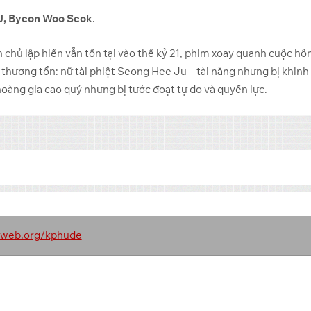
IU, Byeon Woo Seok
.
 chủ lập hiến vẫn tồn tại vào thế kỷ 21, phim xoay quanh cuộc hô
thương tổn: nữ tài phiệt Seong Hee Ju – tài năng nhưng bị khinh
oàng gia cao quý nhưng bị tước đoạt tự do và quyền lực.
Link 2
Link 3
toweb.org/kphude
GoFile
Transfer.it
GoFile
Transfer.it