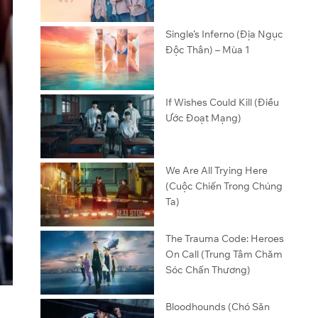
Single’s Inferno (Địa Ngục
Độc Thân) – Mùa 1
If Wishes Could Kill (Điều
Ước Đoạt Mạng)
We Are All Trying Here
(Cuộc Chiến Trong Chúng
Ta)
The Trauma Code: Heroes
On Call (Trung Tâm Chăm
Sóc Chấn Thương)
Bloodhounds (Chó Săn