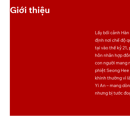
Giới thiệu
Lấy bối cảnh Hàn
định nơi chế độ q
tại vào thế kỷ 21
hôn nhân hợp đồn
con người mang n
phiệt Seong Hee 
khinh thường vì l
Yi An – mang dòn
nhưng bị tước đoạ