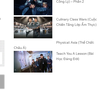
Công Lý) – Phần 2
n
Culinary Class Wars (Cuộc
Chiến Tầng Lớp Ẩm Thực)
Physical: Asia (Thể Chất:
Châu Á)
Teach You A Lesson (Bài
Học Đáng Đời)