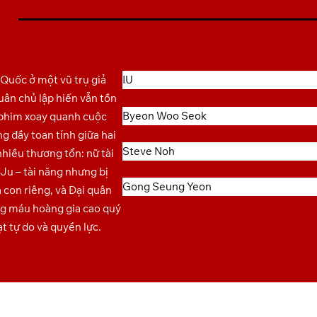
 Quốc ở một vũ trụ giả
IU
uân chủ lập hiến vẫn tồn
Byeon Woo Seok
, phim xoay quanh cuộc
g đầy toan tính giữa hai
Steve Noh
hiều thương tổn: nữ tài
Ju – tài năng nhưng bị
Gong Seung Yeon
à con riêng, và Đại quân
g máu hoàng gia cao quý
t tự do và quyền lực.