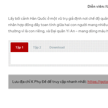
Diễn viên: 
Lấy bối cảnh Hàn Quốc ở một vũ trụ giả định nơi chế độ quân
nhân hợp đồng đầy toan tính giữa hai con người mang nhiều 
thường vì là con riêng, và Đại quân Yi An – mang dòng máu h
Tập 1
Tập 2
Download
Tập
Link 1
Lưu địa chỉ K Phụ Đề để truy cập nhanh nhất:
https://go
Pixeldrain
1
Pixeldrain
2