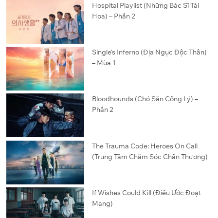
Hospital Playlist (Những Bác Sĩ Tài
Hoa) – Phần 2
Single’s Inferno (Địa Ngục Độc Thân)
– Mùa 1
Bloodhounds (Chó Săn Công Lý) –
Phần 2
The Trauma Code: Heroes On Call
(Trung Tâm Chăm Sóc Chấn Thương)
If Wishes Could Kill (Điều Ước Đoạt
Mạng)