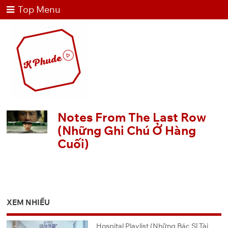
Top Menu
Notes From The Last Row
(Những Ghi Chú Ở Hàng
Cuối)
XEM NHIỀU
Hospital Playlist (Những Bác Sĩ Tài