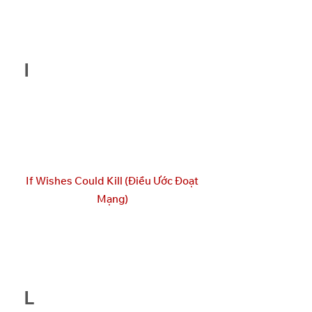
I
If Wishes Could Kill (Điều Ước Đoạt
Mạng)
L