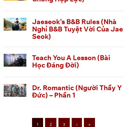
Jaeseok’s B&B Rules (Nhà
Nghỉ B&B Tuyệt Vời Của Jae
Seok)
Teach You A Lesson (Bài
Học Đáng Đời)
Dr. Romantic (Người Thầy Y
Đức) – Phần 1
1
2
3
›
»