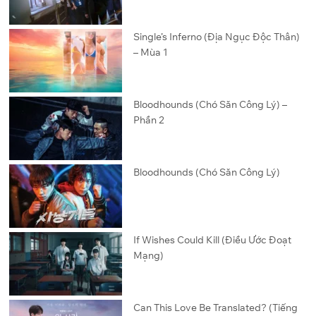
Single’s Inferno (Địa Ngục Độc Thân)
– Mùa 1
Bloodhounds (Chó Săn Công Lý) –
Phần 2
Bloodhounds (Chó Săn Công Lý)
If Wishes Could Kill (Điều Ước Đoạt
Mạng)
Can This Love Be Translated? (Tiếng