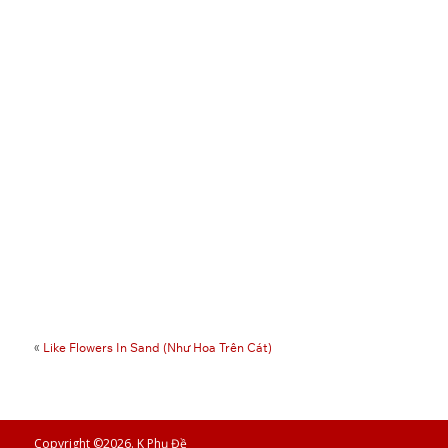
«
Like Flowers In Sand (Như Hoa Trên Cát)
Copyright ©2026. K Phụ Đề