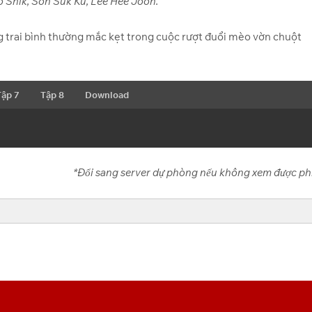
o Shik, Son Suk Ku, Lee Hee Joon.
ng trai bình thường mắc kẹt trong cuộc rượt đuổi mèo vờn chuột
Tập 7
Tập 8
Download
*Đổi sang server dự phòng nếu không xem được ph
UfvkF21b” account=”105332899639721084973″
t” search=”0″ filelayout=”list” hoverthumbs=”0″ allow_switch_view=”0″
previewrole=”none” ]
Tập 7
Tập 8