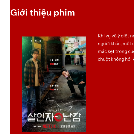
Giới thiệu phim
Khi vụ vô ý giết 
người khác, một 
mắc kẹt trong cu
chuột không hồi k