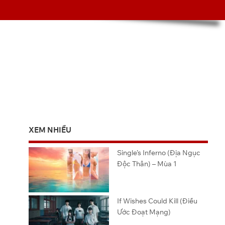
XEM NHIỀU
Single’s Inferno (Địa Ngục
Độc Thân) – Mùa 1
If Wishes Could Kill (Điều
Ước Đoạt Mạng)