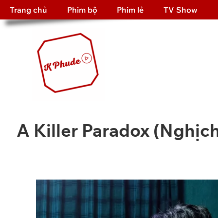
Trang chủ
Phim bộ
Phim lẻ
TV Show
A Killer Paradox (Nghịc