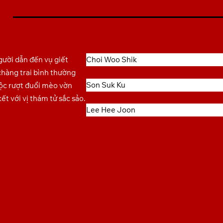
người dẫn đến vụ giết
Choi Woo Shik
chàng trai bình thường
Son Suk Ku
ộc rượt đuổi mèo vờn
ết với vị thám tử sắc sảo.
Lee Hee Joon