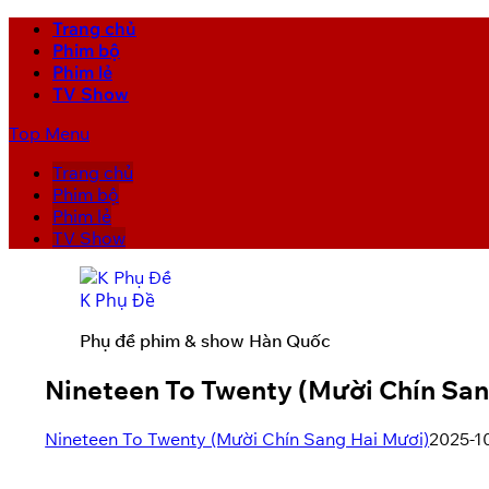
Trang chủ
Phim bộ
Phim lẻ
TV Show
Top Menu
Trang chủ
Phim bộ
Phim lẻ
TV Show
K Phụ Đề
Phụ đề phim & show Hàn Quốc
Nineteen To Twenty (Mười Chín San
Nineteen To Twenty (Mười Chín Sang Hai Mươi)
2025-1