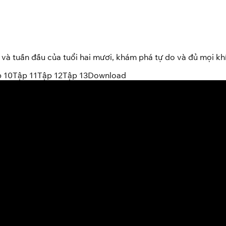
và tuần đầu của tuổi hai mươi, khám phá tự do và đủ mọi kh
 10
Tập 11
Tập 12
Tập 13
Download