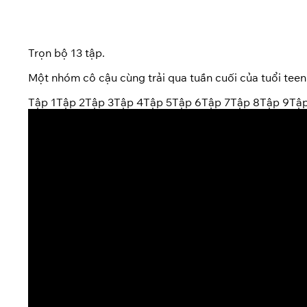
Trọn bộ 13 tập.
Một nhóm cô cậu cùng trải qua tuần cuối của tuổi teen 
Tập 1
Tập 2
Tập 3
Tập 4
Tập 5
Tập 6
Tập 7
Tập 8
Tập 9
Tập