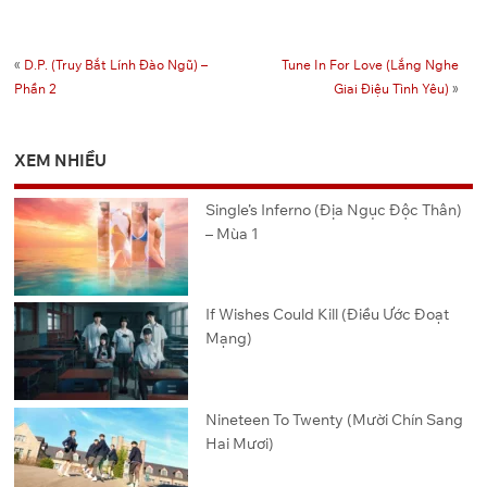
«
D.P. (Truy Bắt Lính Đào Ngũ) –
Tune In For Love (Lắng Nghe
Phần 2
Giai Điệu Tình Yêu)
»
XEM NHIỀU
Single’s Inferno (Địa Ngục Độc Thân)
– Mùa 1
If Wishes Could Kill (Điều Ước Đoạt
Mạng)
Nineteen To Twenty (Mười Chín Sang
Hai Mươi)