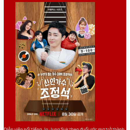
Diễn viên nổi tiếng Jo Jung Suk theo đuổi ước mơ trở thành