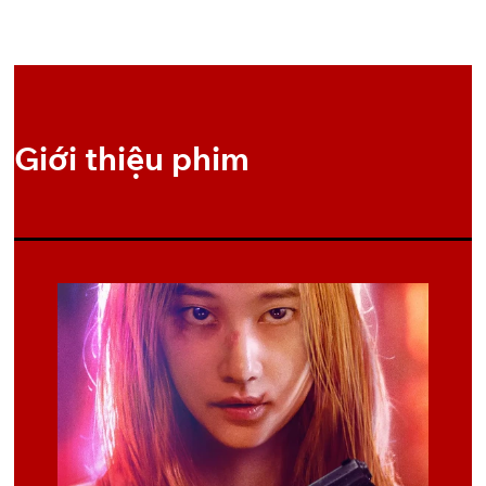
Link
Link
dir=”1YXkUKeapbMQOU2OwgUVTpzqUeNJ_dqCC”
Tập
Link Uploading
Pixeldrain
Fshare
account=”109217887462297043778″
viewrole=”administrator|editor|author|contributor|subscriber|gu
Pixeldrain
Uploading.vn
1
est” search=”0″ filelayout=”list” hoverthumbs=”0″
allow_switch_view=”0″ showbreadcrumb=”0″
Giới thiệu phim
lightboxthumbs=”0″ lightboxnavigation=”0″ previewrole=”none”
]