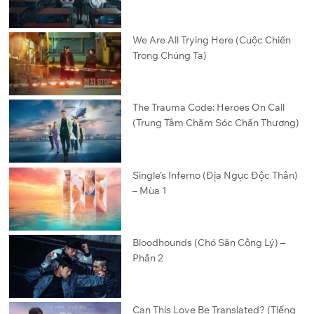
We Are All Trying Here (Cuộc Chiến
Trong Chúng Ta)
The Trauma Code: Heroes On Call
(Trung Tâm Chăm Sóc Chấn Thương)
Single’s Inferno (Địa Ngục Độc Thân)
– Mùa 1
Bloodhounds (Chó Săn Công Lý) –
Phần 2
Can This Love Be Translated? (Tiếng