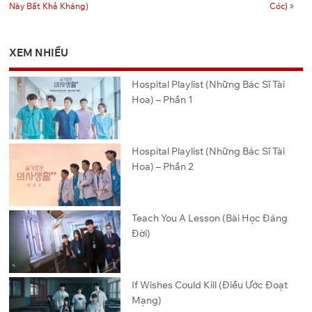
o
g
s
m
n
Này Bất Khả Kháng)
Cóc)
»
o
er
k
k
XEM NHIỀU
Hospital Playlist (Những Bác Sĩ Tài
Hoa) – Phần 1
Hospital Playlist (Những Bác Sĩ Tài
Hoa) – Phần 2
Teach You A Lesson (Bài Học Đáng
Đời)
If Wishes Could Kill (Điều Ước Đoạt
Mạng)