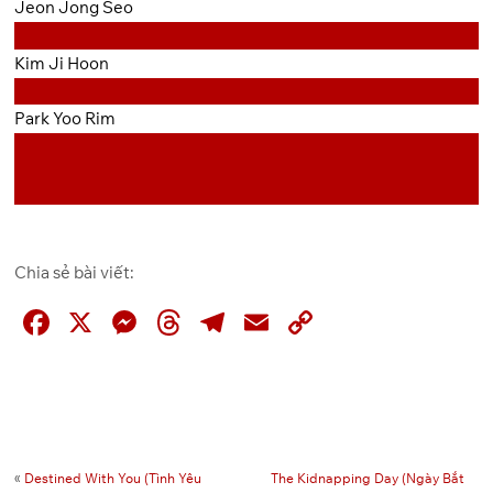
Jeon Jong Seo
Kim Ji Hoon
Park Yoo Rim
Chia sẻ bài viết:
F
X
M
T
T
E
C
a
e
hr
el
m
o
c
ss
e
e
ai
p
e
e
a
gr
l
y
b
n
d
a
Li
«
Destined With You (Tình Yêu
The Kidnapping Day (Ngày Bắt