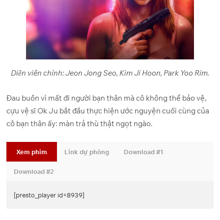
Diễn viên chính: Jeon Jong Seo, Kim Ji Hoon, Park Yoo Rim.
Đau buồn vì mất đi người bạn thân mà cô không thể bảo vệ,
cựu vệ sĩ Ok Ju bắt đầu thực hiện ước nguyện cuối cùng của
cô bạn thân ấy: màn trả thù thật ngọt ngào.
Xem phim
Link dự phòng
Download #1
Download #2
[presto_player id=8939]
[presto_player id=8941]
[useyourdrive mode=”files”