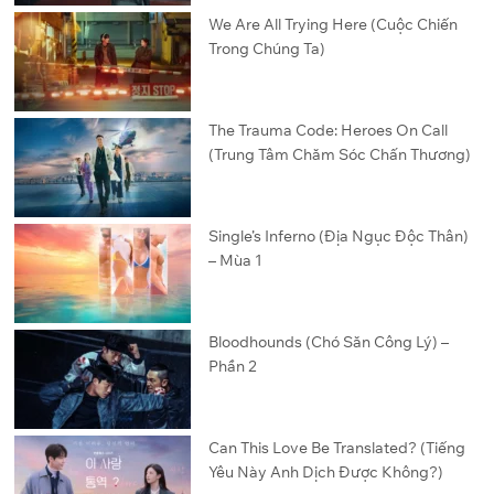
We Are All Trying Here (Cuộc Chiến
Trong Chúng Ta)
The Trauma Code: Heroes On Call
(Trung Tâm Chăm Sóc Chấn Thương)
Single’s Inferno (Địa Ngục Độc Thân)
– Mùa 1
Bloodhounds (Chó Săn Công Lý) –
Phần 2
Can This Love Be Translated? (Tiếng
Yêu Này Anh Dịch Được Không?)