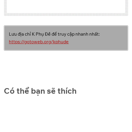
Tập
Link 1
Link 2
Link 3
Lưu địa chỉ K Phụ Đề để truy cập nhanh nhất:
Backup
GoFile
Pixeldrain
1
Link
https://gotoweb.org/kphude
Backup
GoFile
Pixeldrain
2
Link
Backup
GoFile
Pixeldrain
3
Link
Có thể bạn sẽ thích
Backup
GoFile
Pixeldrain
4
Link