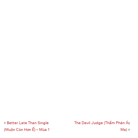
«
Better Late Than Single
The Devil Judge (Thẩm Phán Ác
(Muộn Còn Hơn Ế) – Mùa 1
Ma)
»