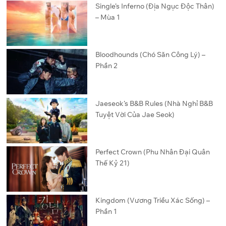
Single’s Inferno (Địa Ngục Độc Thân)
– Mùa 1
Bloodhounds (Chó Săn Công Lý) –
Phần 2
Jaeseok’s B&B Rules (Nhà Nghỉ B&B
Tuyệt Vời Của Jae Seok)
Perfect Crown (Phu Nhân Đại Quân
Thế Kỷ 21)
Kingdom (Vương Triều Xác Sống) –
Phần 1