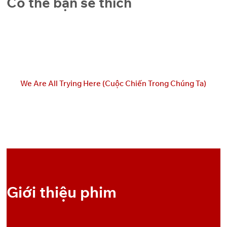
Có thể bạn sẽ thích
Backup
GoFile
Pixeldrain
4
Link
Backup
GoFile
Pixeldrain
5
Link
We Are All Trying Here (Cuộc Chiến Trong Chúng Ta)
Backup
GoFile
Pixeldrain
6
Link
Backup
GoFile
Pixeldrain
7
Link
Backup
GoFile
Pixeldrain
8
Link
Giới thiệu phim
Backup
GoFile
Pixeldrain
9
Link