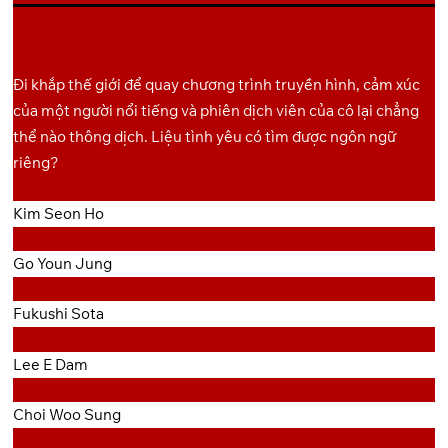
Backup
GoFile
Pixeldrain
10
Link
Đi khắp thế giới để quay chương trình truyền hình, cảm xúc
của một người nổi tiếng và phiên dịch viên của cô lại chẳng
Backup
GoFile
Pixeldrain
11
thể nào thông dịch. Liệu tình yêu có tìm được ngôn ngữ
Link
riêng?
Backup
GoFile
Pixeldrain
12
Kim Seon Ho
Link
Go Youn Jung
Fukushi Sota
Lee E Dam
Choi Woo Sung