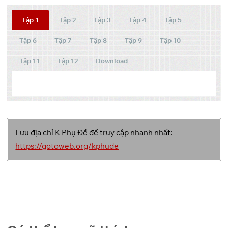
Tập 1
Tập 2
Tập 3
Tập 4
Tập 5
Tập 6
Tập 7
Tập 8
Tập 9
Tập 10
Tập 11
Tập 12
Download
Tập
Link 1
Link 2
Link 3
Lưu địa chỉ K Phụ Đề để truy cập nhanh nhất:
Backup
GoFile
Pixeldrain
1
Link
https://gotoweb.org/kphude
Backup
GoFile
Pixeldrain
2
Link
Backup
GoFile
Pixeldrain
3
Link