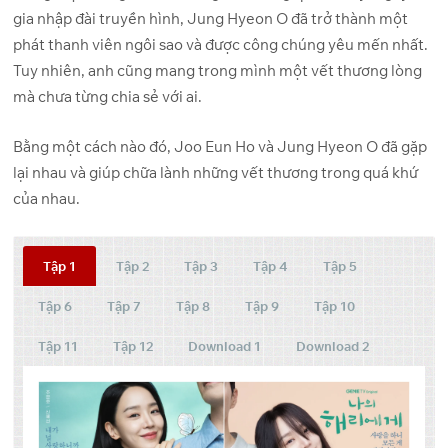
gia nhập đài truyền hình, Jung Hyeon O đã trở thành một
phát thanh viên ngôi sao và được công chúng yêu mến nhất.
Tuy nhiên, anh cũng mang trong mình một vết thương lòng
mà chưa từng chia sẻ với ai.
Bằng một cách nào đó, Joo Eun Ho và Jung Hyeon O đã gặp
lại nhau và giúp chữa lành những vết thương trong quá khứ
của nhau.
Tập 1
Tập 2
Tập 3
Tập 4
Tập 5
Tập 6
Tập 7
Tập 8
Tập 9
Tập 10
Tập 11
Tập 12
Download 1
Download 2