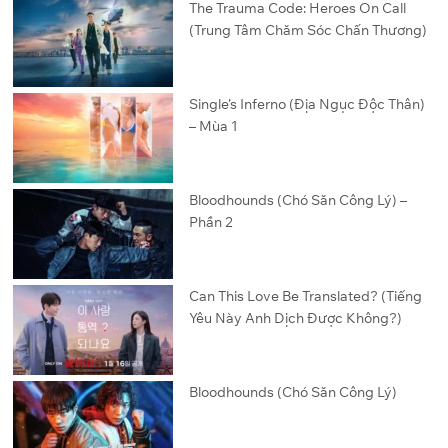
The Trauma Code: Heroes On Call
(Trung Tâm Chăm Sóc Chấn Thương)
Single’s Inferno (Địa Ngục Độc Thân)
– Mùa 1
Bloodhounds (Chó Săn Công Lý) –
Phần 2
Can This Love Be Translated? (Tiếng
Yêu Này Anh Dịch Được Không?)
Bloodhounds (Chó Săn Công Lý)