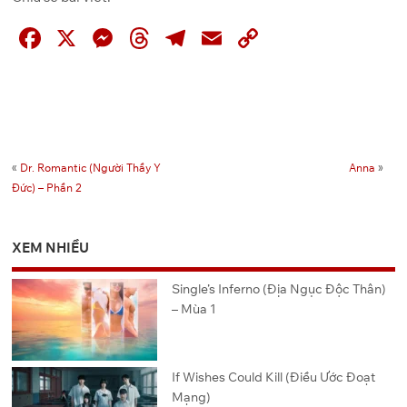
F
X
M
T
T
E
C
a
e
hr
el
m
o
c
ss
e
e
ai
p
e
e
a
gr
l
y
b
n
d
a
Li
«
Dr. Romantic (Người Thầy Y
Anna
»
o
g
s
m
n
Đức) – Phần 2
o
er
k
k
XEM NHIỀU
Single’s Inferno (Địa Ngục Độc Thân)
– Mùa 1
If Wishes Could Kill (Điều Ước Đoạt
Mạng)