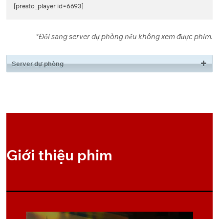
[presto_player id=6693]
*Đổi sang server dự phòng nếu không xem được phim.
Tập
Link #1
Link #2
Download
Fshare
1
Server dự phòng
Tập 1
[presto_player id=6695]
Giới thiệu phim