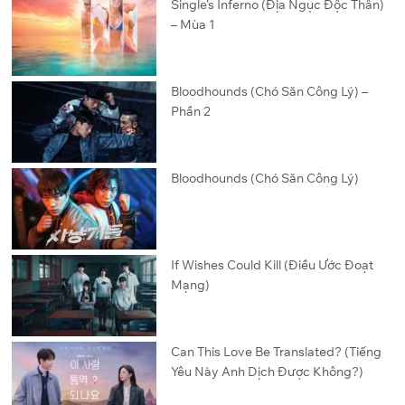
Single’s Inferno (Địa Ngục Độc Thân)
– Mùa 1
Bloodhounds (Chó Săn Công Lý) –
Phần 2
Bloodhounds (Chó Săn Công Lý)
If Wishes Could Kill (Điều Ước Đoạt
Mạng)
Can This Love Be Translated? (Tiếng
Yêu Này Anh Dịch Được Không?)