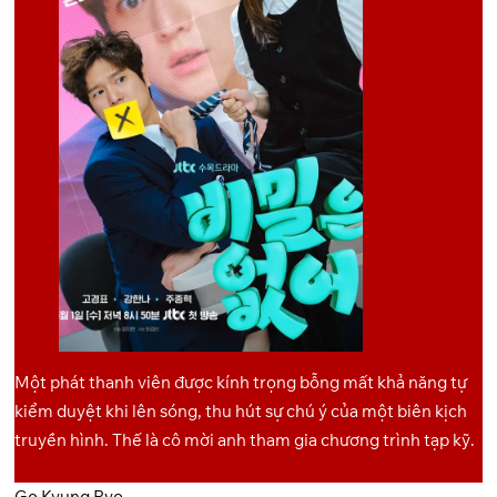
Một phát thanh viên được kính trọng bỗng mất khả năng tự
kiểm duyệt khi lên sóng, thu hút sự chú ý của một biên kịch
truyền hình. Thế là cô mời anh tham gia chương trình tạp kỹ.
Go Kyung Pyo