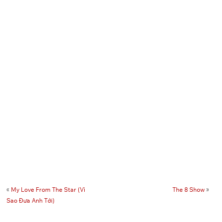
«
My Love From The Star (Vì
The 8 Show
»
Sao Đưa Anh Tới)