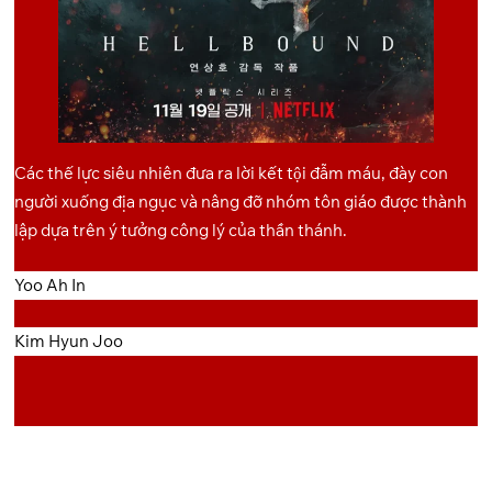
Các thế lực siêu nhiên đưa ra lời kết tội đẫm máu, đày con
người xuống địa ngục và nâng đỡ nhóm tôn giáo được thành
lập dựa trên ý tưởng công lý của thần thánh.
Yoo Ah In
Kim Hyun Joo