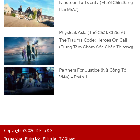
Nineteen To Twenty (Mười Chín Sang
Hai Mươi)
Physical: Asia (Thể Chất: Châu Á)
The Trauma Code: Heroes On Call
(Trung Tâm Chăm Sóc Chấn Thương)
Partners For Justice (Nữ Công Tố
Viên) – Phần 1
Copyright ©2026. K Phụ Đề
Trang chủ
Phim bộ
Phim lẻ
TV Show