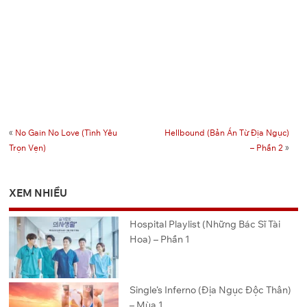
«
No Gain No Love (Tình Yêu
Hellbound (Bản Án Từ Địa Ngục)
Trọn Vẹn)
– Phần 2
»
XEM NHIỀU
Hospital Playlist (Những Bác Sĩ Tài
Hoa) – Phần 1
Single’s Inferno (Địa Ngục Độc Thân)
– Mùa 1