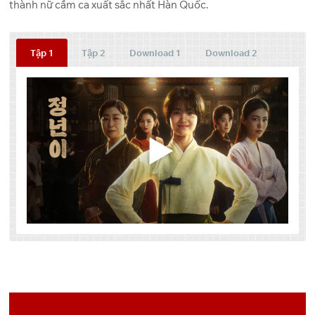
thành nữ cầm ca xuất sắc nhất Hàn Quốc.
Tập 1
Tập 2
Download 1
Download 2
[useyourdrive mode=”files”
Tập
Link 1
Link 2
dir=”1NscE5aXKm3eeiIyGT2JR3mfbc62n1891″
account=”105332899639721084973″
OneDrive
Pixeldrain
1
viewrole=”administrator|editor|author|contributor|subscriber|