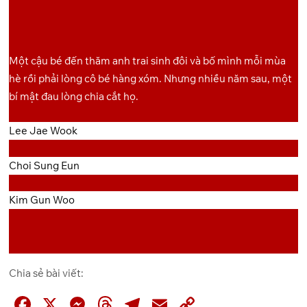
OneDrive
Pixeldrain
8
Một cậu bé đến thăm anh trai sinh đôi và bố mình mỗi mùa
hè rồi phải lòng cô bé hàng xóm. Nhưng nhiều năm sau, một
bí mật đau lòng chia cắt họ.
Lee Jae Wook
Choi Sung Eun
Kim Gun Woo
Chia sẻ bài viết:
F
X
M
T
T
E
C