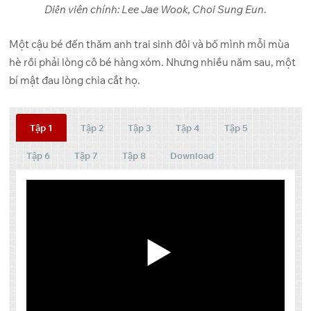
Diễn viên chính: Lee Jae Wook, Choi Sung Eun
.
Một cậu bé đến thăm anh trai sinh đôi và bố mình mỗi mùa
hè rồi phải lòng cô bé hàng xóm. Nhưng nhiều năm sau, một
bí mật đau lòng chia cắt họ.
Tập 1
Tập 2
Tập 3
Tập 4
Tập 5
Tập 6
Tập 7
Tập 8
Download