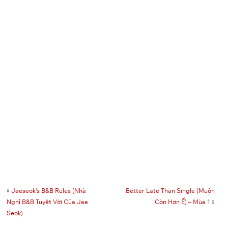
«
Jaeseok’s B&B Rules (Nhà
Better Late Than Single (Muộn
Nghỉ B&B Tuyệt Vời Của Jae
Còn Hơn Ế) – Mùa 1
»
Seok)