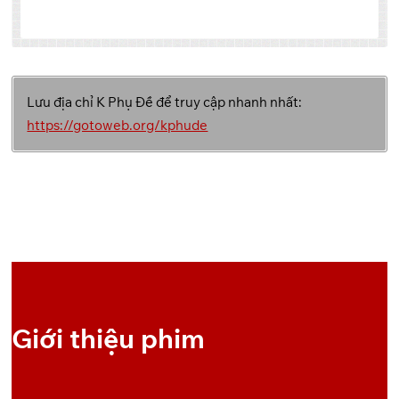
Tập
Link 1
Link 2
Link 3
Lưu địa chỉ K Phụ Đề để truy cập nhanh nhất:
Backup
GoFile
Pixeldrain
1
Link
https://gotoweb.org/kphude
Giới thiệu phim