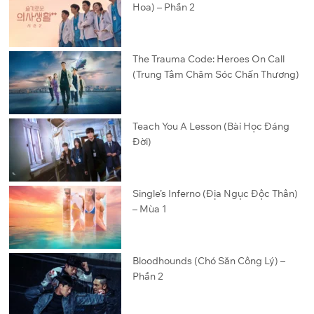
Hoa) – Phần 2
The Trauma Code: Heroes On Call
(Trung Tâm Chăm Sóc Chấn Thương)
Teach You A Lesson (Bài Học Đáng
Đời)
Single’s Inferno (Địa Ngục Độc Thân)
– Mùa 1
Bloodhounds (Chó Săn Công Lý) –
Phần 2