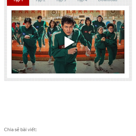
Tập
Link 1
Link 2
Link 3
One
Google
Pixeldrain
1
Drive
Drive
One
Google
Pixeldrain
2
Chia sẻ bài viết:
Drive
Drive