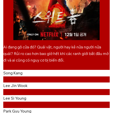
Ai đang gõ cửa đó? Quái vật, người hay kẻ nửa người nửa
quái? Rủi ro cao hơn bao giờ hết khi các ranh giới bắt đầu mờ
đi và ai cũng có nguy cơ bị biến đổi.
Song Kang
Lee Jin Wook
Lee Si Young
Park Gyu Young