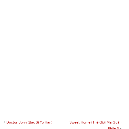
k
«
Doctor John (Bác Sĩ Yo Han)
Sweet Home (Thế Giới Ma Quái)
– Phần 3
»