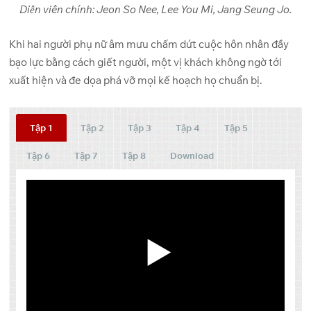
Diễn viên chính: Jeon So Nee, Lee You Mi, Jang Seung Jo.
Khi hai người phụ nữ âm mưu chấm dứt cuộc hôn nhân đầy
bạo lực bằng cách giết người, một vị khách không ngờ tới
xuất hiện và đe dọa phá vỡ mọi kế hoạch họ chuẩn bị.
Tập 1
Tập 2
Tập 3
Tập 4
Tập 5
Tập 6
Tập 7
Tập 8
Download