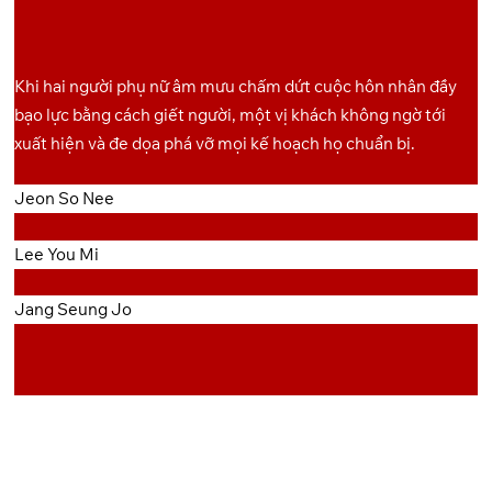
OneDrive
Pixeldrain
8
Khi hai người phụ nữ âm mưu chấm dứt cuộc hôn nhân đầy
bạo lực bằng cách giết người, một vị khách không ngờ tới
xuất hiện và đe dọa phá vỡ mọi kế hoạch họ chuẩn bị.
Jeon So Nee
Lee You Mi
Jang Seung Jo