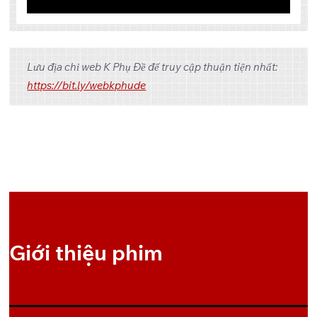
Tập
Link 1
Link 2
Link 3
Lưu địa chỉ web K Phụ Đề để truy cập thuận tiện nhất:
OneDrive
Pixeldrain
1
https://bit.ly/webkphude
OneDrive
Pixeldrain
2
OneDrive
Pixeldrain
3
OneDrive
Pixeldrain
4
OneDrive
Pixeldrain
5
Giới thiệu phim
OneDrive
Pixeldrain
6
OneDrive
Pixeldrain
7