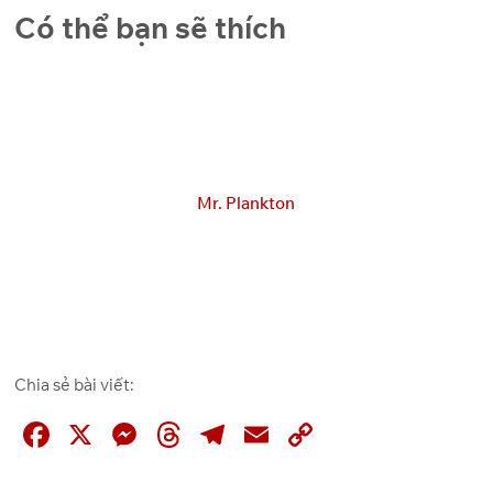
Có thể bạn sẽ thích
Mr. Plankton
Chia sẻ bài viết:
F
X
M
T
T
E
C
a
e
hr
el
m
o