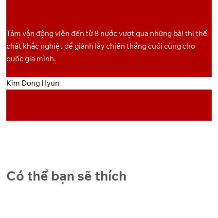
OneDrive
Pixeldrain
8
Tám vận động viên đến từ 8 nước vượt qua những bài thi thể
OneDrive
Pixeldrain
9
chất khắc nghiệt để giành lấy chiến thắng cuối cùng cho
quốc gia mình.
OneDrive
Pixeldrain
10
Kim Dong Hyun
OneDrive
Pixeldrain
11
OneDrive
Pixeldrain
12
Có thể bạn sẽ thích