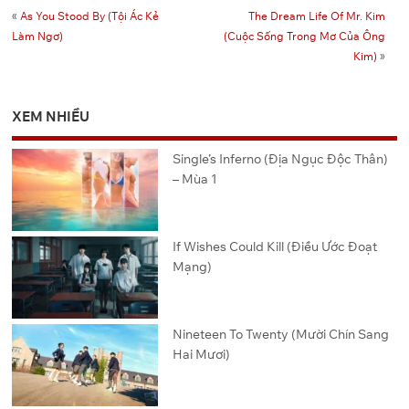
«
As You Stood By (Tội Ác Kẻ
The Dream Life Of Mr. Kim
Làm Ngơ)
(Cuộc Sống Trong Mơ Của Ông
Kim)
»
XEM NHIỀU
Single’s Inferno (Địa Ngục Độc Thân)
– Mùa 1
If Wishes Could Kill (Điều Ước Đoạt
Mạng)
Nineteen To Twenty (Mười Chín Sang
Hai Mươi)