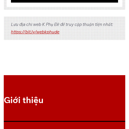
Tập
Link 1
Link 2
Link 3
Lưu địa chỉ web K Phụ Đề để truy cập thuận tiện nhất:
OneDrive
Pixeldrain
1
https://bit.ly/webkphude
OneDrive
Pixeldrain
2
OneDrive
Pixeldrain
3
OneDrive
Pixeldrain
4
OneDrive
Pixeldrain
5
Giới thiệu
OneDrive
Pixeldrain
6
OneDrive
Pixeldrain
7