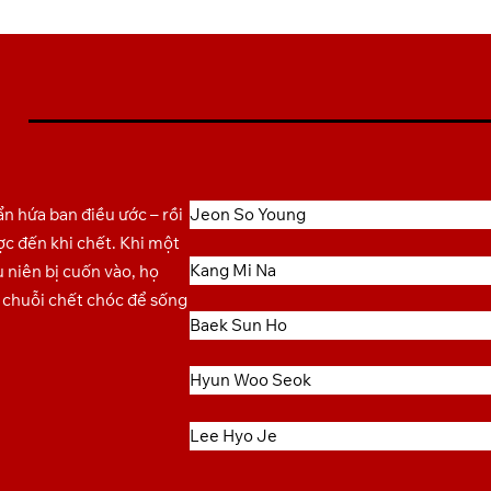
n hứa ban điều ước – rồi
Jeon So Young
c đến khi chết. Khi một
Kang Mi Na
 niên bị cuốn vào, họ
t chuỗi chết chóc để sống
Baek Sun Ho
Hyun Woo Seok
Lee Hyo Je