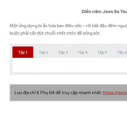
Diễn viên: Jeon So Yo
Một ứng dụng bí ẩn hứa ban điều ước – rồi bắt đầu đếm ngượ
buộc phải cắt đứt chuỗi chết chóc để sống sót.
Tập 1
Tập 2
Tập 3
Tập 4
Tập 5
Tập 6
Tập
Link 1
Lưu địa chỉ K Phụ Đề để truy cập nhanh nhất:
https://go
GoFile
1
GoFile
2
GoFile
3