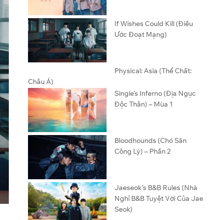
If Wishes Could Kill (Điều
Ước Đoạt Mạng)
Physical: Asia (Thể Chất:
Châu Á)
Single’s Inferno (Địa Ngục
Độc Thân) – Mùa 1
Bloodhounds (Chó Săn
Công Lý) – Phần 2
Jaeseok’s B&B Rules (Nhà
Nghỉ B&B Tuyệt Vời Của Jae
Seok)