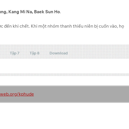
ung, Kang Mi Na, Baek Sun Ho
.
c đến khi chết. Khi một nhóm thanh thiếu niên bị cuốn vào, họ
Tập 7
Tập 8
Download
Link 2
Link 3
toweb.org/kphude
Pixeldrain
Backup Link
Pixeldrain
Backup Link
Pixeldrain
Backup Link