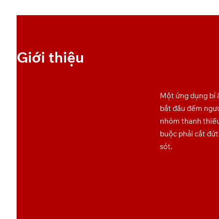
Giới thiệu
Một ứng dụng bí ẩ
bắt đầu đếm ngượ
nhóm thanh thiếu
buộc phải cắt đứ
sót.