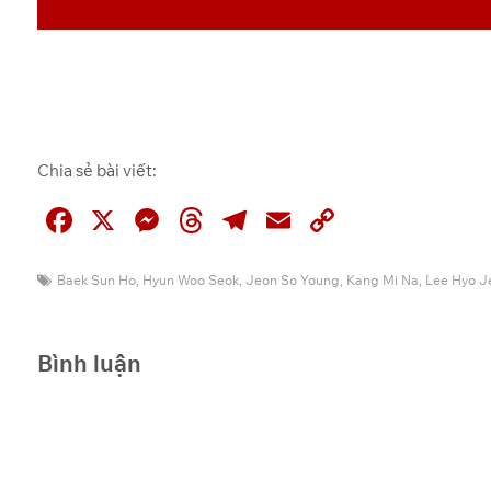
Chia sẻ bài viết:
F
X
M
T
T
E
C
a
e
hr
el
m
o
c
ss
e
e
ai
p
Baek Sun Ho
,
Hyun Woo Seok
,
Jeon So Young
,
Kang Mi Na
,
Lee Hyo J
e
e
a
gr
l
y
b
n
d
a
Li
Bình luận
o
g
s
m
n
o
er
k
k