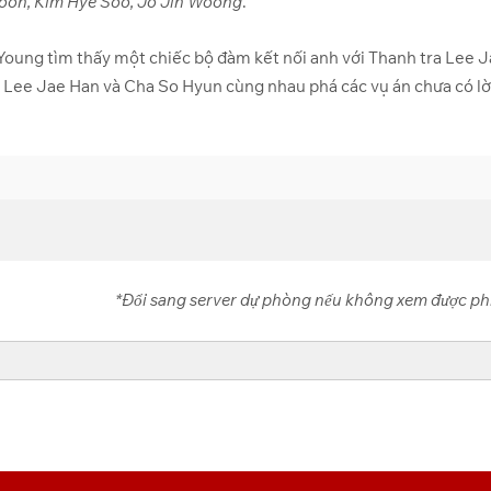
Hoon, Kim Hye Soo, Jo Jin Woong
.
oung tìm thấy một chiếc bộ đàm kết nối anh với Thanh tra Lee 
, Lee Jae Han và Cha So Hyun cùng nhau phá các vụ án chưa có lờ
*Đổi sang server dự phòng nếu không xem được ph
R_qHYuH2″ account=”105332899639721084973″
t” search=”0″ filelayout=”list” hoverthumbs=”0″ allow_switch_view=”0″
previewrole=”none” ]