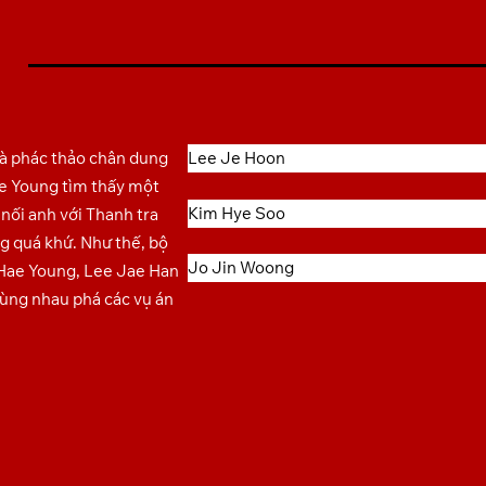
à phác thảo chân dung
Lee Je Hoon
e Young tìm thấy một
Kim Hye Soo
nối anh với Thanh tra
g quá khứ. Như thế, bộ
Jo Jin Woong
 Hae Young, Lee Jae Han
ùng nhau phá các vụ án