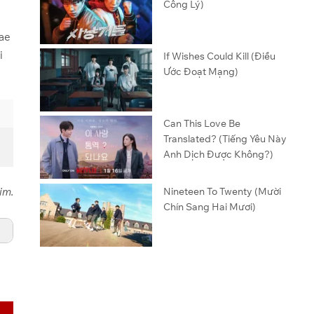
Công Lý)
Jae
i
If Wishes Could Kill (Điều
Ước Đoạt Mạng)
Can This Love Be
Translated? (Tiếng Yêu Này
Anh Dịch Được Không?)
Nineteen To Twenty (Mười
im.
Chín Sang Hai Mươi)