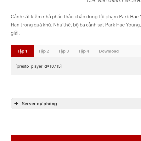
Diễn viên chính: Lee Je 
Cảnh sát kiêm nhà phác thảo chân dung tội phạm Park Hae Y
Han trong quá khứ. Như thế, bộ ba cảnh sát Park Hae Young
giải.
Tập 1
Tập 2
Tập 3
Tập 4
Download
[presto_player id=10715]
[presto_player id=10717]
[presto_player id=10719]
[presto_player id=10721]
Link Pixeldrain:
Download
[useyourdrive mode=”files” dir=”1SI3lGjAXpymCidsZZAy4L1sM
viewrole=”administrator|editor|author|contributor|subscriber|gues
Server dự phòng
showbreadcrumb=”0″ lightboxthumbs=”0″ lightboxnavigation=”0″ 
Tập 1
Tập 2
Tập 3
Tập 4
[presto_player id=10723]