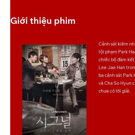
[presto_player id=10725]
[presto_player id=10727]
[presto_player id=10729]
Giới thiệu phim
Cảnh sát kiêm nh
tội phạm Park Ha
chiếc bộ đàm kết 
Lee Jae Han tron
ba cảnh sát Park
và Cha So Hyun c
chưa có lời giải.