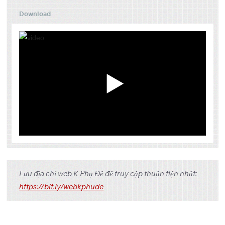
Download
Tập
Link 1
Link 2
Link 3
Lưu địa chỉ web K Phụ Đề để truy cập thuận tiện nhất:
OneDrive
Pixeldrain
1
https://bit.ly/webkphude
OneDrive
Pixeldrain
2