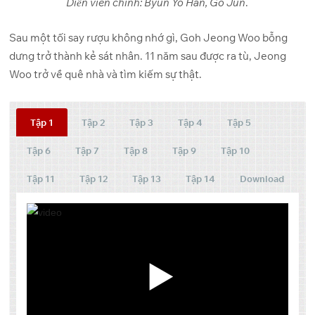
Diễn viên chính: Byun Yo Han, Go Jun
.
Sau một tối say rượu không nhớ gì, Goh Jeong Woo bỗng
dưng trở thành kẻ sát nhân. 11 năm sau được ra tù, Jeong
Woo trở về quê nhà và tìm kiếm sự thật.
Tập 1
Tập 2
Tập 3
Tập 4
Tập 5
Tập 6
Tập 7
Tập 8
Tập 9
Tập 10
Tập 11
Tập 12
Tập 13
Tập 14
Download