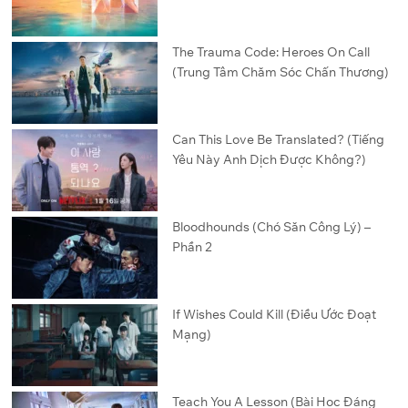
The Trauma Code: Heroes On Call
(Trung Tâm Chăm Sóc Chấn Thương)
Can This Love Be Translated? (Tiếng
Yêu Này Anh Dịch Được Không?)
Bloodhounds (Chó Săn Công Lý) –
Phần 2
If Wishes Could Kill (Điều Ước Đoạt
Mạng)
Teach You A Lesson (Bài Học Đáng