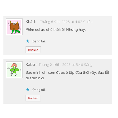
Pixeldrain
11
c
ss
e
e
ai
p
Drive
Drive
e
e
a
gr
l
y
One
Google
b
n
d
a
Li
Pixeldrain
12
Khách
-
Tháng 6 9th, 2025 at 4:02 Chiều
Drive
Drive
o
g
s
m
n
Phim coi ức chế thôi rồi. Nhưng hay.
o
er
k
One
Google
Pixeldrain
13
Đang tải...
Drive
Drive
k
Bình luận
One
Google
Pixeldrain
14
Drive
Drive
Kabo
-
Tháng 2 16th, 2025 at 5:46 Sáng
Sao mình chỉ xem được 5 tập đầu thôi vậy. Sửa lỗi
đi admin ơi
Đang tải...
Bình luận