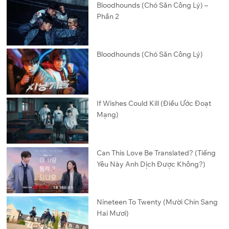
Bloodhounds (Chó Săn Công Lý) –
Phần 2
Bloodhounds (Chó Săn Công Lý)
If Wishes Could Kill (Điều Ước Đoạt
Mạng)
Can This Love Be Translated? (Tiếng
Yêu Này Anh Dịch Được Không?)
Nineteen To Twenty (Mười Chín Sang
Hai Mươi)