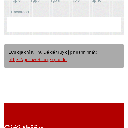
Tập 6
Tập 7
Tập 8
Tập 9
Tập 10
Download
Tập
Link 1
Link 2
Link 3
Lưu địa chỉ K Phụ Đề để truy cập nhanh nhất:
OneDrive
1
https://gotoweb.org/kphude
OneDrive
2
OneDrive
3
OneDrive
4
OneDrive
5
Giới thiệu