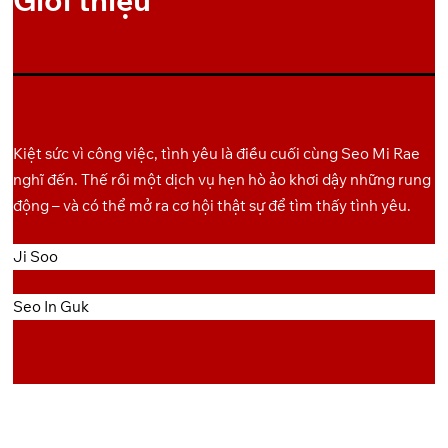
OneDrive
6
OneDrive
7
OneDrive
8
Kiệt sức vì công việc, tình yêu là điều cuối cùng Seo Mi Rae
OneDrive
9
nghĩ đến. Thế rồi một dịch vụ hẹn hò ảo khơi dậy những rung
động – và có thể mở ra cơ hội thật sự để tìm thấy tình yêu.
OneDrive
10
Ji Soo
Seo In Guk