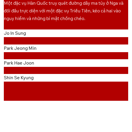
Một đặc vụ Hàn Quốc truy quét đường dây ma túy ở Nga và
đối đầu trực diện với một đặc vụ Triều Tiên, kéo cả hai vào
nguy hiểm và những bí mật chồng chéo.
Jo In Sung
Park Jeong Min
Park Hae Joon
Shin Se Kyung