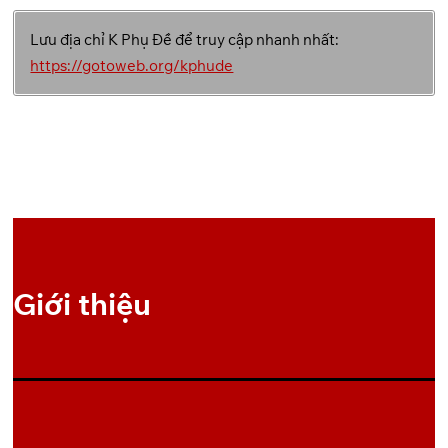
Lưu địa chỉ K Phụ Đề để truy cập nhanh nhất:
OneDrive
1
https://gotoweb.org/kphude
Giới thiệu