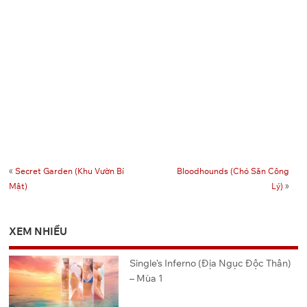
«
Secret Garden (Khu Vườn Bí
Bloodhounds (Chó Săn Công
Mật)
Lý)
»
XEM NHIỀU
Single’s Inferno (Địa Ngục Độc Thân)
– Mùa 1