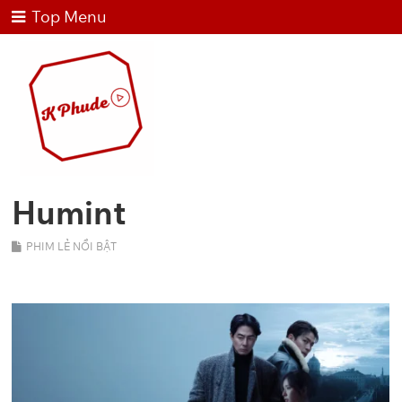
Top Menu
Humint
PHIM LẺ NỔI BẬT