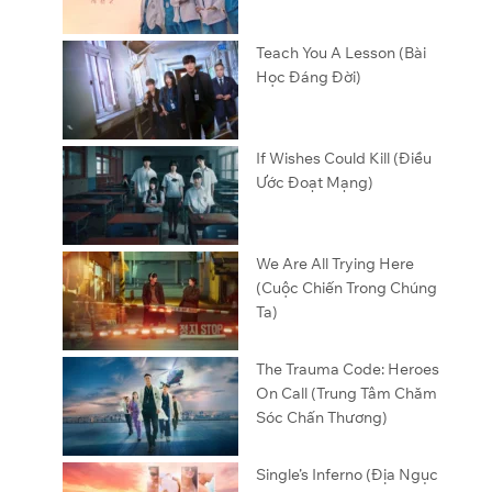
Teach You A Lesson (Bài
Học Đáng Đời)
If Wishes Could Kill (Điều
Ước Đoạt Mạng)
We Are All Trying Here
(Cuộc Chiến Trong Chúng
Ta)
The Trauma Code: Heroes
On Call (Trung Tâm Chăm
Sóc Chấn Thương)
Single’s Inferno (Địa Ngục