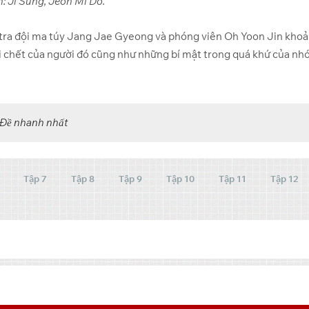
h: Ji Sung, Jeon Mi Do.
h tra đội ma túy Jang Jae Gyeong và phóng viên Oh Yoon Jin kho
 cái chết của người đó cũng như những bí mật trong quá khứ của n
 Đề nhanh nhất
Tập 7
Tập 8
Tập 9
Tập 10
Tập 11
Tập 12
skIM1M4uf_” account=”105332899639721084973″
est” search=”0″ filelayout=”list” hoverthumbs=”0″ allow_switch_view=”0″