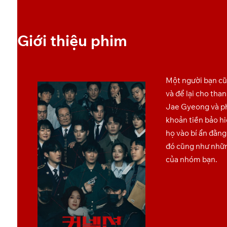
showbreadcrumb=”0″ lightboxthumbs=”0″ lightboxnavigation=”0
Giới thiệu phim
Một người bạn cũ 
và để lại cho tha
Jae Gyeong và p
khoản tiền bảo hi
họ vào bí ẩn đằng
đó cũng như nhữn
của nhóm bạn.