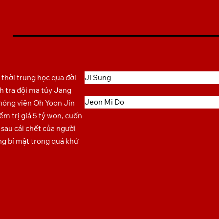
″ previewrole=”none” ]
thời trung học qua đời
Ji Sung
nh tra đội ma túy Jang
Jeon Mi Do
hóng viên Oh Yoon Jin
ểm trị giá 5 tỷ won, cuốn
 sau cái chết của người
g bí mật trong quá khứ