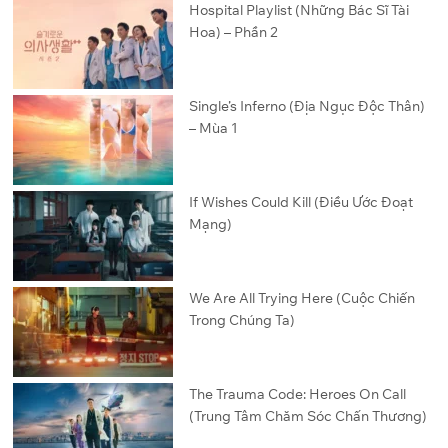
Hospital Playlist (Những Bác Sĩ Tài
Hoa) – Phần 2
Single’s Inferno (Địa Ngục Độc Thân)
– Mùa 1
If Wishes Could Kill (Điều Ước Đoạt
Mạng)
We Are All Trying Here (Cuộc Chiến
Trong Chúng Ta)
The Trauma Code: Heroes On Call
(Trung Tâm Chăm Sóc Chấn Thương)