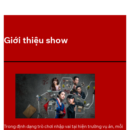
OneDrive
Pixeldrain
4
OneDrive
Pixeldrain
5
Giới thiệu show
OneDrive
Pixeldrain
6
OneDrive
Pixeldrain
7
OneDrive
Pixeldrain
8
OneDrive
Pixeldrain
9
OneDrive
Pixeldrain
10
Trong định dạng trò chơi nhập vai tại hiện trường vụ án, mỗi