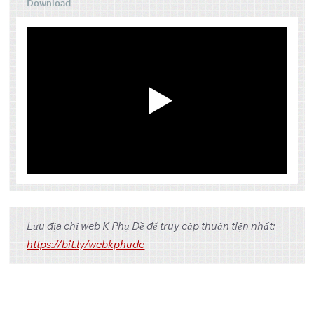
Download
Tập
Link 1
Link 2
Link 3
Lưu địa chỉ web K Phụ Đề để truy cập thuận tiện nhất:
OneDrive
Pixeldrain
1
https://bit.ly/webkphude
OneDrive
Pixeldrain
2
OneDrive
Pixeldrain
3