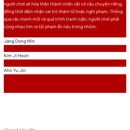
người chơi sẽ hóa thân thành nhân vật có câu chuyện riêng,
đồng thời đảm nhận vai trò thám tử hoặc nghi phạm. Thông
qua các manh mối và quá trình tranh luận, người chơi phải
cùng nhau tìm ra tội phạm ẩn náu trong nhóm.
Jang Dong Min
Kim Ji Hoon
Ahn Yu Jin