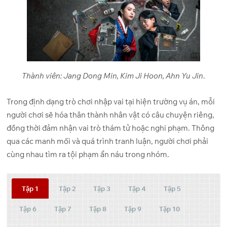
Thành viên: Jang Dong Min, Kim Ji Hoon, Ahn Yu Jin
.
Trong định dạng trò chơi nhập vai tại hiện trường vụ án, mỗi
người chơi sẽ hóa thân thành nhân vật có câu chuyện riêng,
đồng thời đảm nhận vai trò thám tử hoặc nghi phạm. Thông
qua các manh mối và quá trình tranh luận, người chơi phải
cùng nhau tìm ra tội phạm ẩn náu trong nhóm.
Tập 1
Tập 2
Tập 3
Tập 4
Tập 5
Tập 6
Tập 7
Tập 8
Tập 9
Tập 10