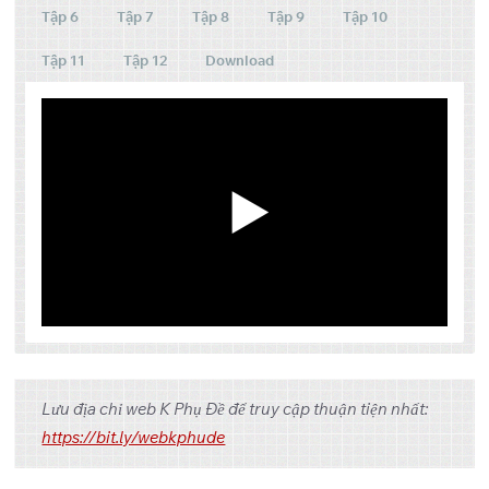
Tập 6
Tập 7
Tập 8
Tập 9
Tập 10
Tập 11
Tập 12
Download
Tập
Link 1
Link 2
Link 3
Lưu địa chỉ web K Phụ Đề để truy cập thuận tiện nhất:
OneDrive
Pixeldrain
1
https://bit.ly/webkphude
OneDrive
Pixeldrain
2