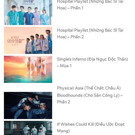
Hospital Playlist (Những Bác Sĩ Tài
Hoa) – Phần 1
Hospital Playlist (Những Bác Sĩ Tài
Hoa) – Phần 2
Single’s Inferno (Địa Ngục Độc Thân)
– Mùa 1
Physical: Asia (Thể Chất: Châu Á)
Bloodhounds (Chó Săn Công Lý) –
Phần 2
If Wishes Could Kill (Điều Ước Đoạt
Mạng)