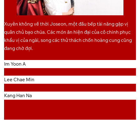
OneDrive
Pixeldrain
11
Xuyên không về thời Joseon, một đầu bếp tài năng gặp vị
OneDrive
Pixeldrain
12
quân chủ bạo chúa. Các món ăn hiện đại của cô chinh phục
khẩu vị của ngài, song các thử thách chốn hoàng cung cũng
đang chờ đợi.
Im Yoon A
Lee Chae Min
Kang Han Na