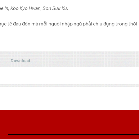
ae In, Koo Kyo Hwan, Son Suk Ku.
 thực tế đau đớn mà mỗi người nhập ngũ phải chịu đựng trong thời
Download
ZXQUrnuJbA” account=”105332899639721084973″
est” search=”0″ filelayout=”list” hoverthumbs=”0″ allow_switch_view=”0″
avigation=”0″ previewrole=”none” ]