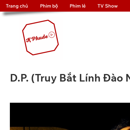
Trang chủ
Phim bộ
Phim lẻ
TV Show
D.P. (Truy Bắt Lính Đào 