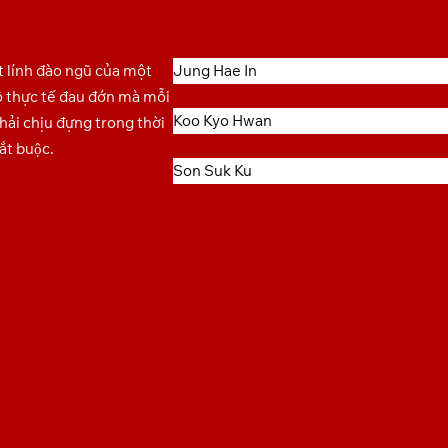
t lính đào ngũ của một
Jung Hae In
 lộ thực tế đau đớn mà mỗi
Koo Kyo Hwan
hải chịu đựng trong thời
́t buộc.
Son Suk Ku