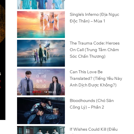
Single’s Inferno (Địa Ngục
Độc Thân) – Mùa 1
The Trauma Code: Heroes
On Call (Trung Tâm Chăm
Sóc Chấn Thương)
Can This Love Be
Translated? (Tiếng Yêu Này
Anh Dịch Được Không?)
Bloodhounds (Chó Săn
Công Lý) – Phần 2
If Wishes Could Kill (Điều