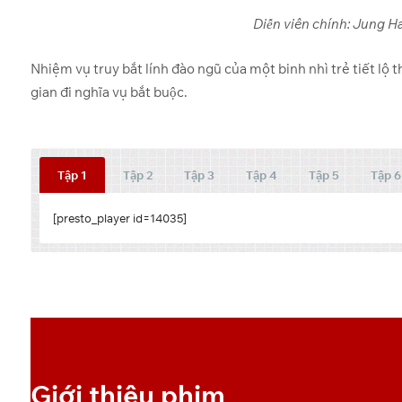
Diễn viên chính: Jung H
Nhiệm vụ truy bắt lính đào ngũ của một binh nhì trẻ tiết lộ
gian đi nghĩa vụ bắt buộc.
Tập 1
Tập 2
Tập 3
Tập 4
Tập 5
Tập 6
[presto_player id=14035]
[presto_player id=14036]
[presto_player id=14037]
[presto_player id=14038]
[presto_player id=14042]
[presto_player id=14043]
Link dự phòng:
Download
[useyourdrive mode=”files” dir=”15H_qT6z14lOQPVPp5FSV2K
viewrole=”administrator|editor|author|contributor|subscriber|gu
filedate=”0″ showbreadcrumb=”0″ lightboxthumbs=”0″ lightboxn
Giới thiệu phim