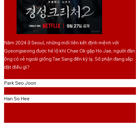
Năm 2024 ở Seoul, những mối liên kết định mệnh với
Gyeongseong được hé lộ khi Chae Ok gặp Ho Jae, người đàn
ông có vẻ ngoài giống Tae Sang đến kỳ lạ. Số phận đang sắp
đặt điều gì?
Park Seo Joon
Han So Hee