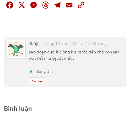
F
X
M
T
T
E
C
a
e
hr
el
m
o
c
ss
e
e
ai
p
e
e
a
gr
l
y
b
n
d
a
Li
hùng
-
Tháng 10 2nd, 2024 at 12:22 Sáng
o
g
s
m
n
sao đoạn cuối lúc ông kia bước đến chỗ con sán
nó chết như bị cắt mất v
o
er
k
k
Đang tải...
Bình luận
Bình luận