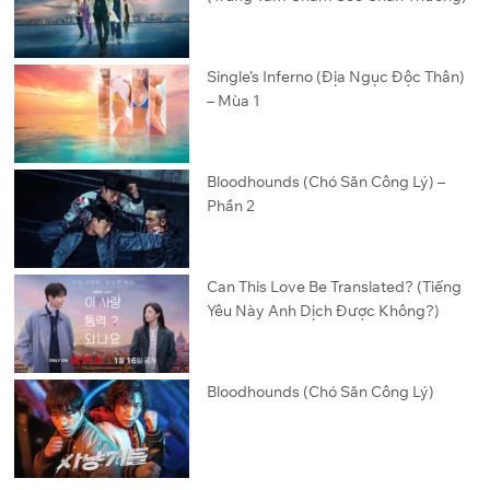
Single’s Inferno (Địa Ngục Độc Thân)
– Mùa 1
Bloodhounds (Chó Săn Công Lý) –
Phần 2
Can This Love Be Translated? (Tiếng
Yêu Này Anh Dịch Được Không?)
Bloodhounds (Chó Săn Công Lý)