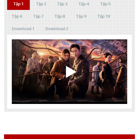
Tập 1
Tập 2
Tập 3
Tập 4
Tập 5
Tập 6
Tập 7
Tập 8
Tập 9
Tập 10
Download 1
Download 2
[useyourdrive mode=”files”
Tập
Link 1
Link 2
dir=”1BxO5me5LN1Hgk5Eaiog9obr-ztBc4aUh”
account=”105332899639721084973″
OneDrive
Pixeldrain
1
viewrole=”administrator|editor|author|contributor|subscriber|