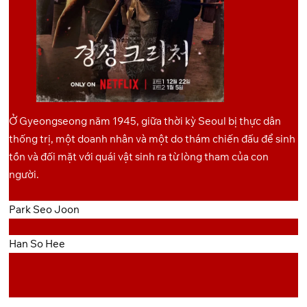
OneDrive
Pixeldrain
10
Ở Gyeongseong năm 1945, giữa thời kỳ Seoul bị thực dân
thống trị, một doanh nhân và một do thám chiến đấu để sinh
tồn và đối mặt với quái vật sinh ra từ lòng tham của con
người.
Park Seo Joon
Han So Hee