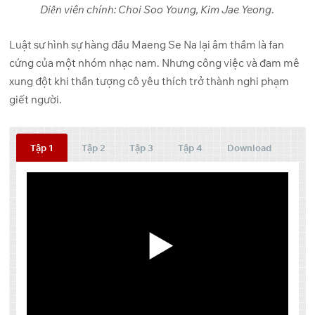
Diễn viên chính: Choi Soo Young, Kim Jae Yeong
.
Luật sư hình sự hàng đầu Maeng Se Na lại âm thầm là fan
cứng của một nhóm nhạc nam. Nhưng công việc và đam mê
xung đột khi thần tượng cô yêu thích trở thành nghi phạm
giết người.
Tập 1
Tập 2
Tập 3
Tập 4
Download