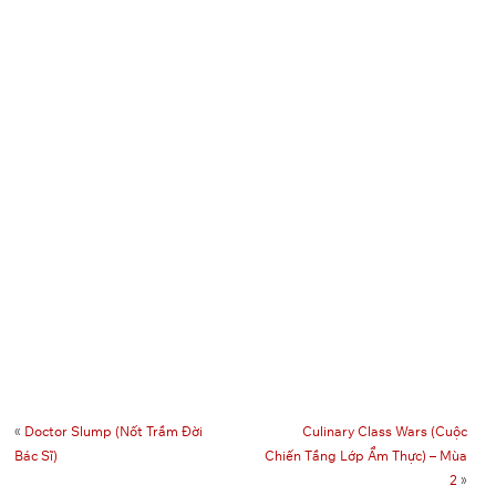
«
Doctor Slump (Nốt Trầm Đời
Culinary Class Wars (Cuộc
Bác Sĩ)
Chiến Tầng Lớp Ẩm Thực) – Mùa
2
»