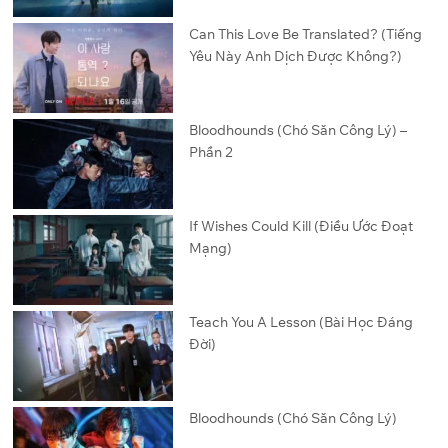
Can This Love Be Translated? (Tiếng
Yêu Này Anh Dịch Được Không?)
Bloodhounds (Chó Săn Công Lý) –
Phần 2
If Wishes Could Kill (Điều Ước Đoạt
Mạng)
Teach You A Lesson (Bài Học Đáng
Đời)
Bloodhounds (Chó Săn Công Lý)