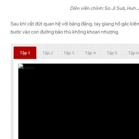
Diễn viên chính: So Ji Sub, Huh
Sau khi cắt đứt quan hệ với băng đảng, tay giang hồ gác kiếm
bước vào con đường báo thù không khoan nhượng.
Tập 1
Tập 2
Tập 3
Tập 4
Tập 5
Tập 6