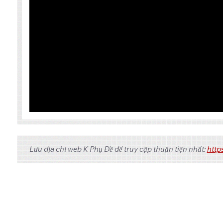
Tập
Link 1
Lưu địa chỉ web K Phụ Đề để truy cập thuận tiện nhất:
http
One Drive
1
One Drive
2
One Drive
3