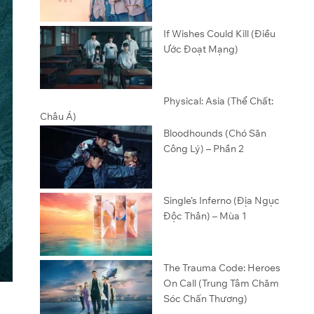
If Wishes Could Kill (Điều
Ước Đoạt Mạng)
Physical: Asia (Thể Chất:
Châu Á)
Bloodhounds (Chó Săn
Công Lý) – Phần 2
Single’s Inferno (Địa Ngục
Độc Thân) – Mùa 1
The Trauma Code: Heroes
On Call (Trung Tâm Chăm
Sóc Chấn Thương)