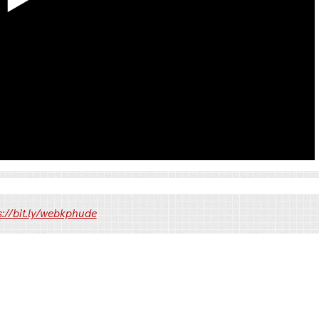
Link 2
s://bit.ly/webkphude
Pixeldrain
Pixeldrain
Pixeldrain