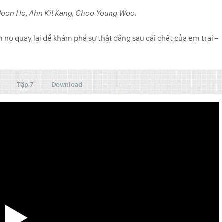
 Joon Ho, Ahn Kil Kang, Choo Young Woo.
 nọ quay lại để khám phá sự thật đằng sau cái chết của em trai –
Tập 7
Download