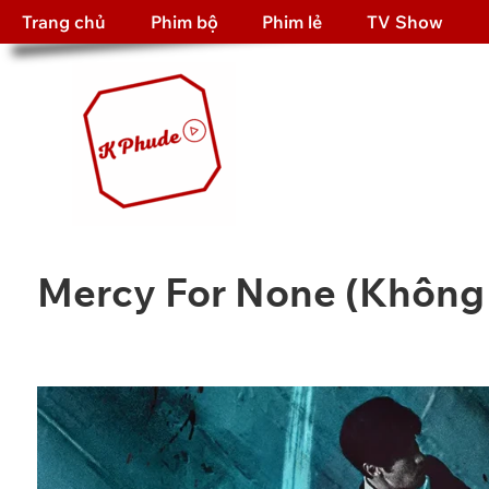
Trang chủ
Phim bộ
Phim lẻ
TV Show
Mercy For None (Không