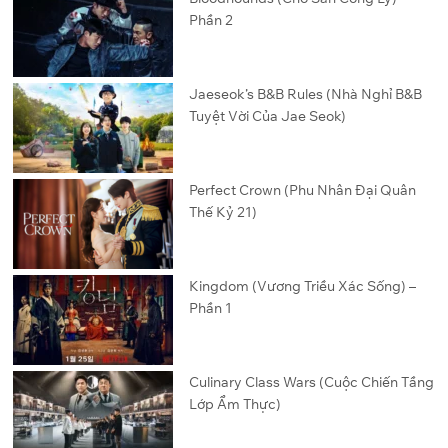
Phần 2
Jaeseok’s B&B Rules (Nhà Nghỉ B&B
Tuyệt Vời Của Jae Seok)
Perfect Crown (Phu Nhân Đại Quân
Thế Kỷ 21)
Kingdom (Vương Triều Xác Sống) –
Phần 1
Culinary Class Wars (Cuộc Chiến Tầng
Lớp Ẩm Thực)