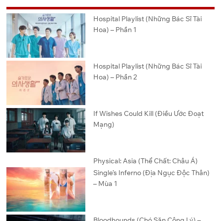
Hospital Playlist (Những Bác Sĩ Tài
Hoa) – Phần 1
Hospital Playlist (Những Bác Sĩ Tài
Hoa) – Phần 2
If Wishes Could Kill (Điều Ước Đoạt
Mạng)
Physical: Asia (Thể Chất: Châu Á)
Single’s Inferno (Địa Ngục Độc Thân)
– Mùa 1
Bloodhounds (Chó Săn Công Lý) –