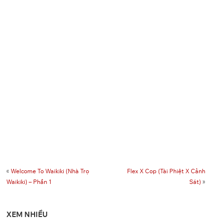
«
Welcome To Waikiki (Nhà Trọ
Flex X Cop (Tài Phiệt X Cảnh
Waikiki) – Phần 1
Sát)
»
XEM NHIỀU