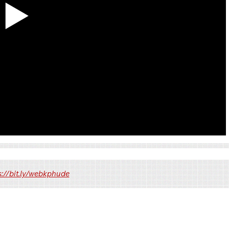
Link 2
Link 3
s://bit.ly/webkphude
Pixeldrain
Pixeldrain