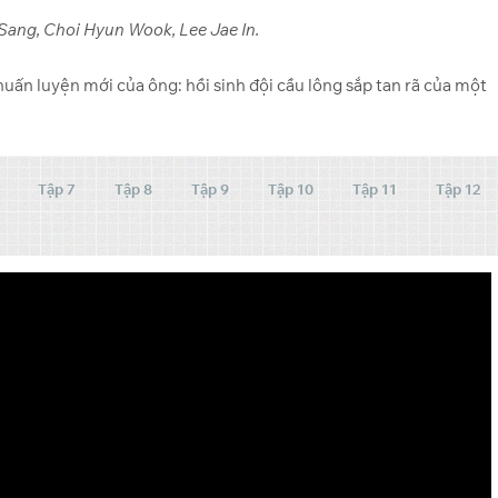
 Sang, Choi Hyun Wook, Lee Jae In.
uấn luyện mới của ông: hồi sinh đội cầu lông sắp tan rã của một
Tập 7
Tập 8
Tập 9
Tập 10
Tập 11
Tập 12