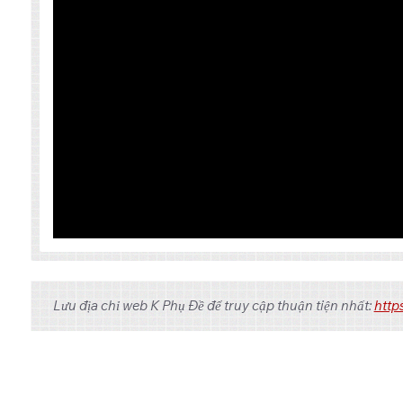
Tập
Link 1
Lưu địa chỉ web K Phụ Đề để truy cập thuận tiện nhất:
http
OneDrive
1
OneDrive
2