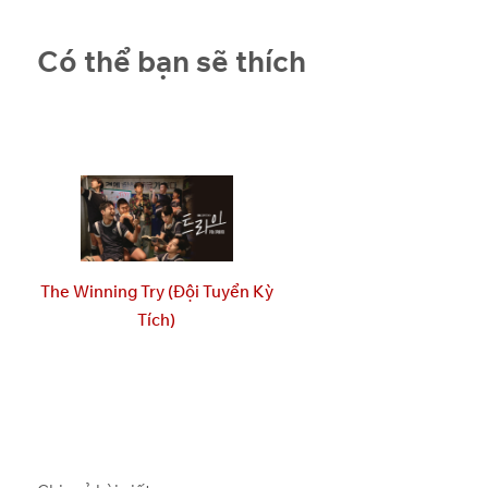
OneDrive
3
Có thể bạn sẽ thích
OneDrive
4
OneDrive
5
OneDrive
6
OneDrive
7
The Winning Try (Đội Tuyển Kỳ
OneDrive
Tích)
8
OneDrive
9
OneDrive
10