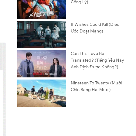
Công Lý)
If Wishes Could Kill (Điều
Ước Đoạt Mạng)
Can This Love Be
Translated? (Tiếng Yêu Này
Anh Dịch Được Không?)
Nineteen To Twenty (Mười
Chín Sang Hai Mươi)