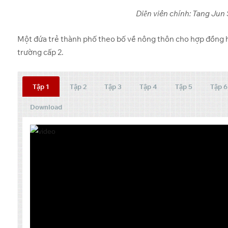
Diễn viên chính: Tang Jun
Một đứa trẻ thành phố theo bố về nông thôn cho hợp đồng h
trường cấp 2.
Tập 1
Tập 2
Tập 3
Tập 4
Tập 5
Tập 6
Download