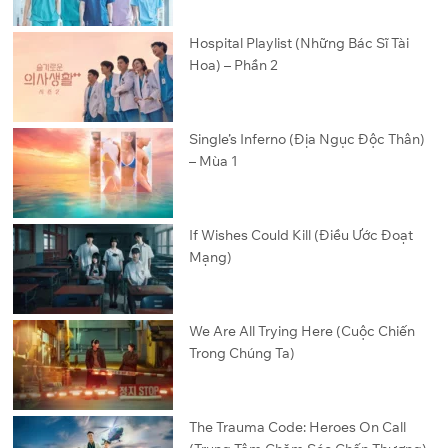
Hospital Playlist (Những Bác Sĩ Tài
Hoa) – Phần 2
Single’s Inferno (Địa Ngục Độc Thân)
– Mùa 1
If Wishes Could Kill (Điều Ước Đoạt
Mạng)
We Are All Trying Here (Cuộc Chiến
Trong Chúng Ta)
The Trauma Code: Heroes On Call