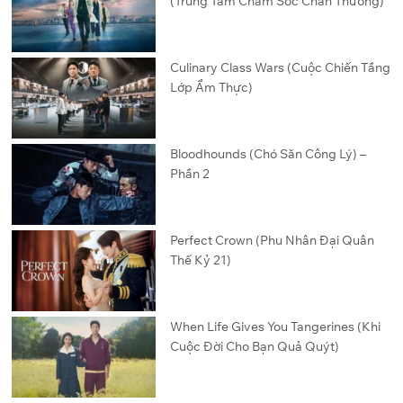
(Trung Tâm Chăm Sóc Chấn Thương)
Culinary Class Wars (Cuộc Chiến Tầng
Lớp Ẩm Thực)
Bloodhounds (Chó Săn Công Lý) –
Phần 2
Perfect Crown (Phu Nhân Đại Quân
Thế Kỷ 21)
When Life Gives You Tangerines (Khi
Cuộc Đời Cho Bạn Quả Quýt)