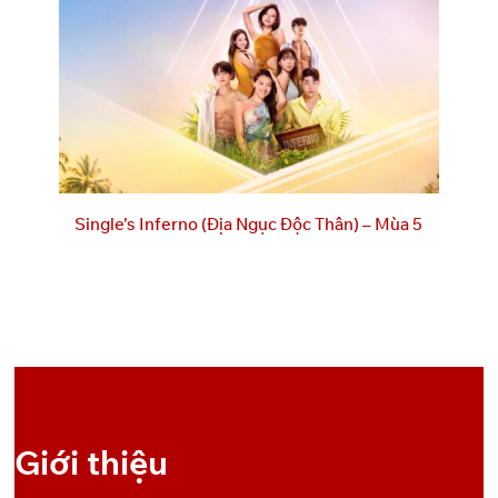
Pixeldrain
OneDrive
7
Pixeldrain
OneDrive
8
Single’s Inferno (Địa Ngục Độc Thân) – Mùa 5
Giới thiệu