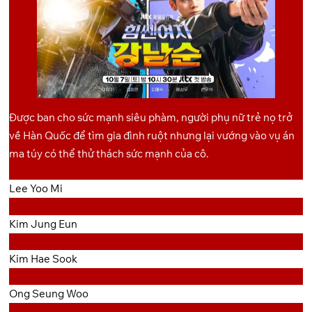
Được ban cho sức mạnh siêu phàm, người phụ nữ trẻ nọ trở
về Hàn Quốc để tìm gia đình ruột nhưng lại vướng vào vụ án
ma túy có thể thử thách sức mạnh của cô.
Lee Yoo Mi
Kim Jung Eun
Kim Hae Sook
Ong Seung Woo