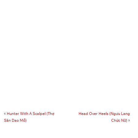
«
Hunter With A Scalpel (Thợ
Head Over Heels (Ngưu Lang
Săn Dao Mổ)
Chức Nữ)
»