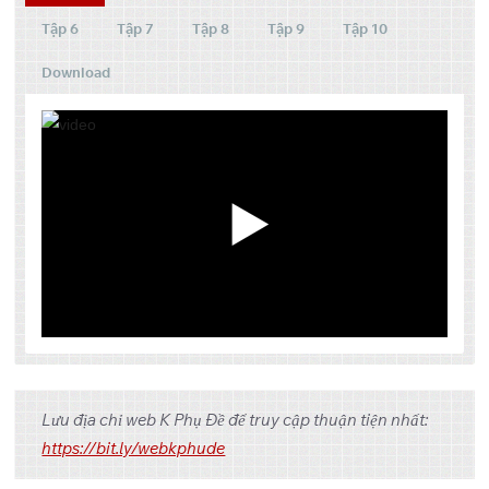
Tập 6
Tập 7
Tập 8
Tập 9
Tập 10
Download
Tập
Link 1
Link 2
Link 3
Lưu địa chỉ web K Phụ Đề để truy cập thuận tiện nhất:
OneDrive
Pixeldrain
1
https://bit.ly/webkphude