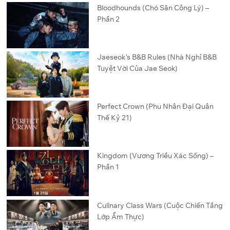
Bloodhounds (Chó Săn Công Lý) –
Phần 2
Jaeseok’s B&B Rules (Nhà Nghỉ B&B
Tuyệt Vời Của Jae Seok)
Perfect Crown (Phu Nhân Đại Quân
Thế Kỷ 21)
Kingdom (Vương Triều Xác Sống) –
Phần 1
Culinary Class Wars (Cuộc Chiến Tầng
Lớp Ẩm Thực)