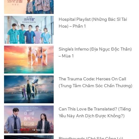
Hospital Playlist (Những Bác Sĩ Tài
Hoa) – Phần 1
Single’s Inferno (Địa Ngục Độc Thân)
– Mùa 1
The Trauma Code: Heroes On Call
(Trung Tâm Chăm Sóc Chấn Thương)
Can This Love Be Translated? (Tiếng
Yêu Này Anh Dịch Được Không?)
Bloodhounds (Chó Săn Công Lý) –