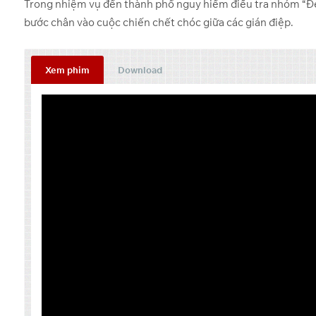
Trong nhiệm vụ đến thành phố nguy hiểm điều tra nhóm “Đe
bước chân vào cuộc chiến chết chóc giữa các gián điệp.
Xem phim
Download