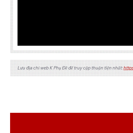
Tập
Link 1
Lưu địa chỉ web K Phụ Đề để truy cập thuận tiện nhất:
http
OneDrive
1/1