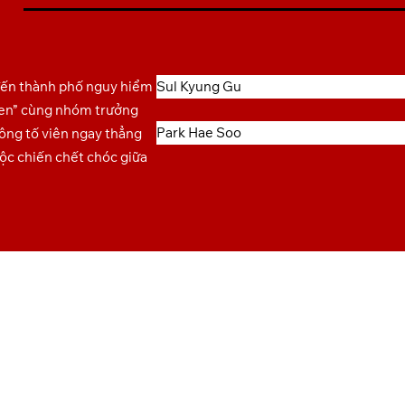
đến thành phố nguy hiểm
Sul Kyung Gu
Đen” cùng nhóm trưởng
Park Hae Soo
công tố viên ngay thẳng
ộc chiến chết chóc giữa