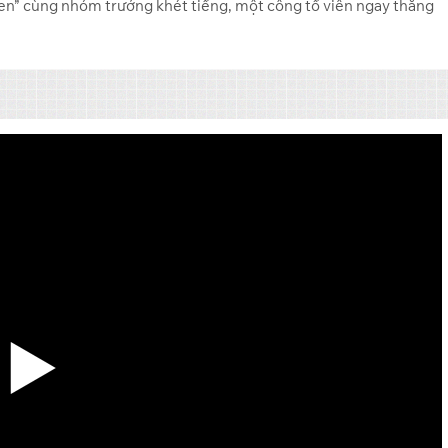
n” cùng nhóm trưởng khét tiếng, một công tố viên ngay thẳng