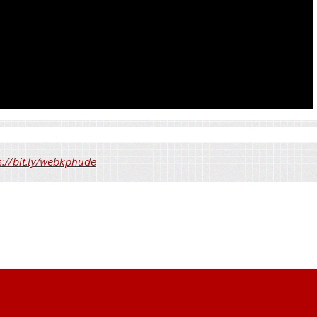
Link 2
Link 3
s://bit.ly/webkphude
Pixeldrain