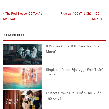
«
The Red Sleeve (Cổ Tay Áo
Physical: 100 (Thể Chất: 100) –
Màu Đỏ)
Mùa 1
»
XEM NHIỀU
If Wishes Could Kill (Điều Ước Đoạt
Mạng)
Single’s Inferno (Địa Ngục Độc Thân)
– Mùa 1
Perfect Crown (Phu Nhân Đại Quân
Thế Kỷ 21)