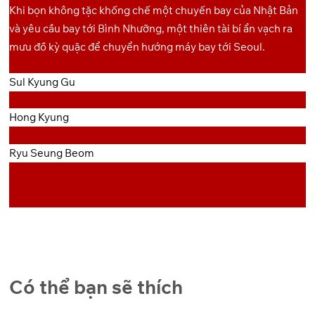
Khi bọn không tặc khống chế một chuyến bay của Nhật Bản
và yêu cầu bay tới Bình Nhưỡng, một thiên tài bí ẩn vạch ra
mưu đồ kỳ quặc để chuyển hướng máy bay tới Seoul.
Sul Kyung Gu
Hong Kyung
Ryu Seung Beom
Có thể bạn sẽ thích