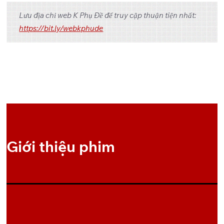
Lưu địa chỉ web K Phụ Đề để truy cập thuận tiện nhất:
OneDrive
Pixeldrain
1/1
https://bit.ly/webkphude
Giới thiệu phim