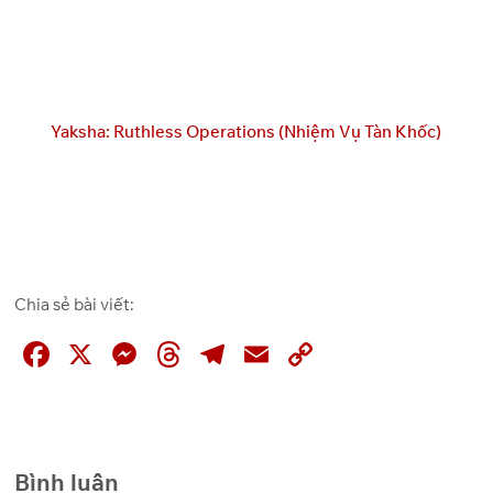
Yaksha: Ruthless Operations (Nhiệm Vụ Tàn Khốc)
Chia sẻ bài viết:
F
X
M
T
T
E
C
a
e
hr
el
m
o
c
ss
e
e
ai
p
e
e
a
gr
l
y
Bình luận