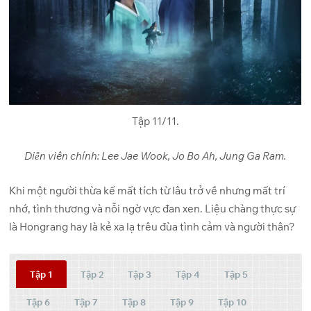
Tập 11/11.
Diễn viên chính: Lee Jae Wook, Jo Bo Ah, Jung Ga Ram.
Khi một người thừa kế mất tích từ lâu trở về nhưng mất trí
nhớ, tình thương và nỗi ngờ vực đan xen. Liệu chàng thực sự
là Hongrang hay là kẻ xa lạ trêu đùa tình cảm và người thân?
Tập 1
Tập 2
Tập 3
Tập 4
Tập 5
Tập 6
Tập 7
Tập 8
Tập 9
Tập 10