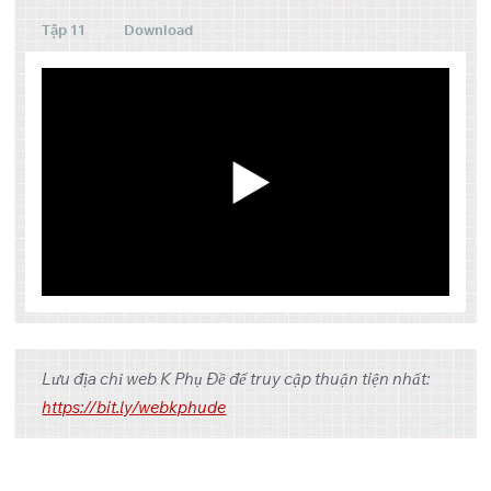
Tập 11
Download
Tập
Link 1
Link 2
Link 3
Lưu địa chỉ web K Phụ Đề để truy cập thuận tiện nhất:
One
Google
Pixeldrain
https://bit.ly/webkphude
1
Drive
Drive
One
Google
Pixeldrain
2