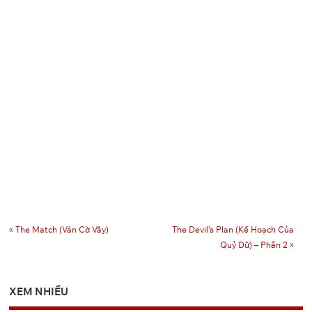
Drive
Drive
One
Google
Pixeldrain
9
Drive
Drive
One
Google
Pixeldrain
10
Drive
Drive
One
Google
Pixeldrain
11
Drive
Drive
«
The Match (Ván Cờ Vây)
The Devil’s Plan (Kế Hoạch Của
Quỷ Dữ) – Phần 2
»
XEM NHIỀU