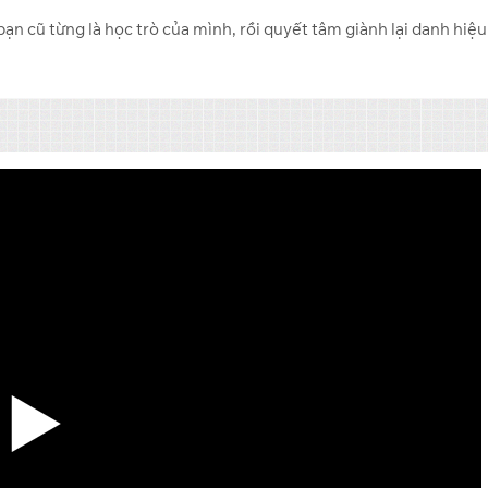
ạn cũ từng là học trò của mình, rồi quyết tâm giành lại danh hiệu