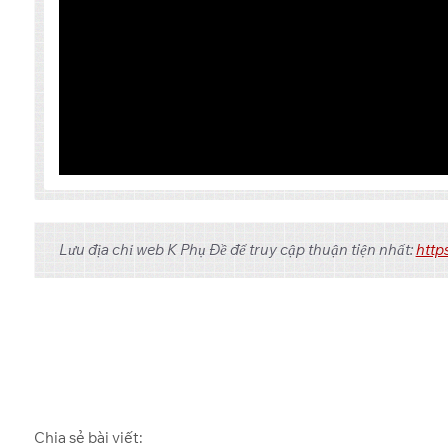
Tập
Link 1
Lưu địa chỉ web K Phụ Đề để truy cập thuận tiện nhất:
http
One Drive
1
Chia sẻ bài viết: