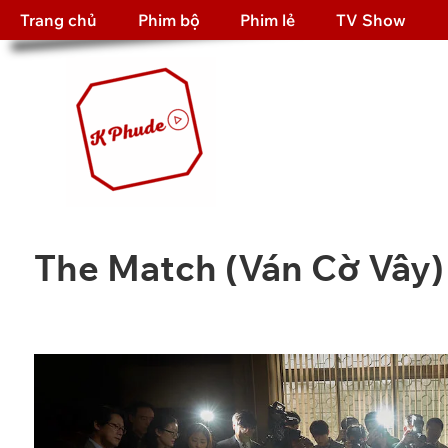
Trang chủ
Phim bộ
Phim lẻ
TV Show
The Match (Ván Cờ Vây)