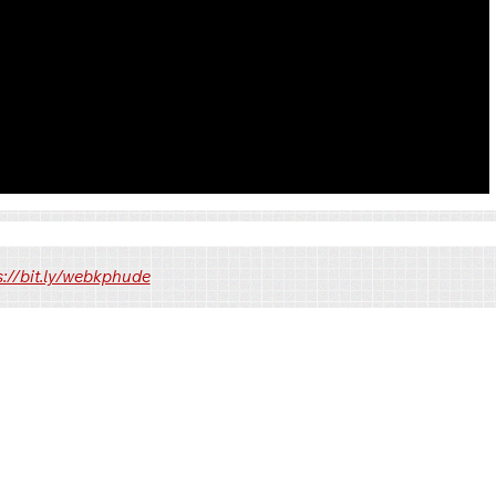
Link 2
Link 3
s://bit.ly/webkphude
Google Drive
Pixeldrain