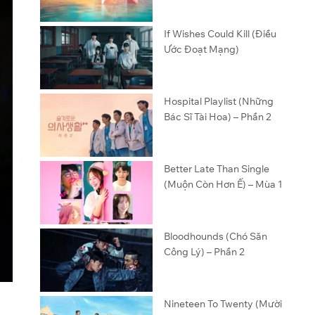
If Wishes Could Kill (Điều
Ước Đoạt Mạng)
Hospital Playlist (Những
Bác Sĩ Tài Hoa) – Phần 2
Better Late Than Single
(Muộn Còn Hơn Ế) – Mùa 1
Bloodhounds (Chó Săn
Công Lý) – Phần 2
Nineteen To Twenty (Mười