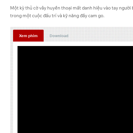
Một kỳ thủ cờ vây huyền thoại mất danh hiệu vào tay người b
trong một cuộc đấu trí và kỹ năng đầy cam go.
Xem phim
Download