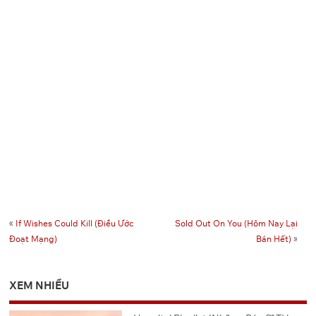
«
If Wishes Could Kill (Điều Ước
Sold Out On You (Hôm Nay Lại
Đoạt Mạng)
Bán Hết)
»
XEM NHIỀU