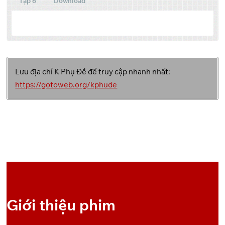
Tập 6
Download
Tập
Link 1
Link 2
Link 3
Lưu địa chỉ K Phụ Đề để truy cập nhanh nhất:
Backup
GoFile
Pixeldrain
1
Link
https://gotoweb.org/kphude
Backup
GoFile
Pixeldrain
2
Link
Backup
GoFile
Pixeldrain
3
Link
Backup
GoFile
Pixeldrain
4
Link
Giới thiệu phim
Backup