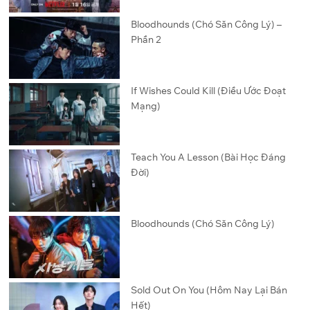
Bloodhounds (Chó Săn Công Lý) –
Phần 2
If Wishes Could Kill (Điều Ước Đoạt
Mạng)
Teach You A Lesson (Bài Học Đáng
Đời)
Bloodhounds (Chó Săn Công Lý)
Sold Out On You (Hôm Nay Lại Bán
Hết)