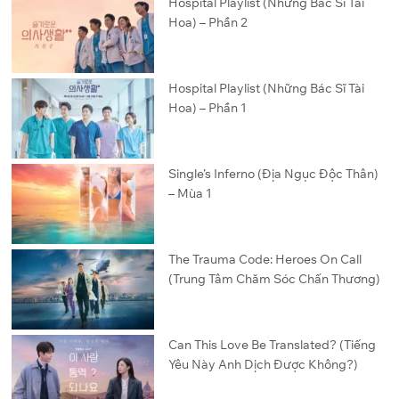
Hospital Playlist (Những Bác Sĩ Tài
Hoa) – Phần 2
Hospital Playlist (Những Bác Sĩ Tài
Hoa) – Phần 1
Single’s Inferno (Địa Ngục Độc Thân)
– Mùa 1
The Trauma Code: Heroes On Call
(Trung Tâm Chăm Sóc Chấn Thương)
Can This Love Be Translated? (Tiếng
Yêu Này Anh Dịch Được Không?)