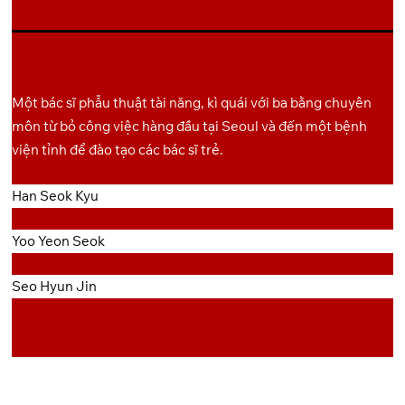
GoFile
Pixeldrain
5
Link
Backup
GoFile
Pixeldrain
6
Link
Một bác sĩ phẫu thuật tài năng, kì quái với ba bằng chuyên
môn từ bỏ công việc hàng đầu tại Seoul và đến một bệnh
viện tỉnh để đào tạo các bác sĩ trẻ.
Han Seok Kyu
Yoo Yeon Seok
Seo Hyun Jin