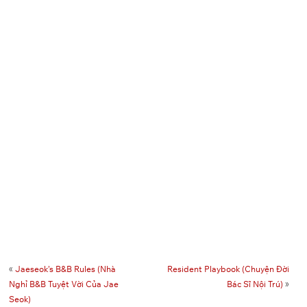
«
Jaeseok’s B&B Rules (Nhà
Resident Playbook (Chuyện Đời
Nghỉ B&B Tuyệt Vời Của Jae
Bác Sĩ Nội Trú)
»
Seok)