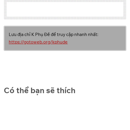
Tập
Link 1
Link 2
Link 3
Lưu địa chỉ K Phụ Đề để truy cập nhanh nhất:
Backup
GoFile
Pixeldrain
1
https://gotoweb.org/kphude
Link
Backup
GoFile
Pixeldrain
2
Link
Backup
GoFile
Pixeldrain
3
Link
Có thể bạn sẽ thích
Backup
GoFile
Pixeldrain
4
Link
Backup
GoFile
Pixeldrain
5