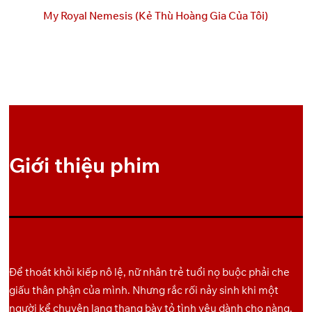
Link
My Royal Nemesis (Kẻ Thù Hoàng Gia Của Tôi)
Backup
GoFile
Pixeldrain
6
Link
Giới thiệu phim
Để thoát khỏi kiếp nô lệ, nữ nhân trẻ tuổi nọ buộc phải che
giấu thân phận của mình. Nhưng rắc rối nảy sinh khi một
người kể chuyện lang thang bày tỏ tình yêu dành cho nàng.