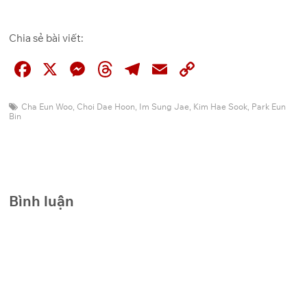
Chia sẻ bài viết:
F
X
M
T
T
E
C
a
e
hr
el
m
o
c
ss
e
e
ai
p
Cha Eun Woo
,
Choi Dae Hoon
,
Im Sung Jae
,
Kim Hae Sook
,
Park Eun
Bin
e
e
a
gr
l
y
b
n
d
a
Li
o
g
s
m
n
o
er
k
Bình luận
k