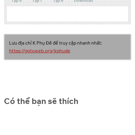
Tập 6
Tập 7
Tập 8
Download
Tập
Link 1
Link 2
Link 3
Lưu địa chỉ K Phụ Đề để truy cập nhanh nhất:
Backup
GoFile
Pixeldrain
1
Link
https://gotoweb.org/kphude
Backup
GoFile
Pixeldrain
2
Link
Backup
GoFile
Pixeldrain
3
Link
Có thể bạn sẽ thích
Backup
GoFile
Pixeldrain
4
Link
Backup