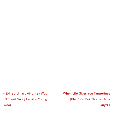
«
Extraordinary Attorney Woo
When Life Gives You Tangerines
(Nữ Luật Sư Kỳ Lạ Woo Young
(Khi Cuộc Đời Cho Bạn Quả
Woo)
Quýt)
»