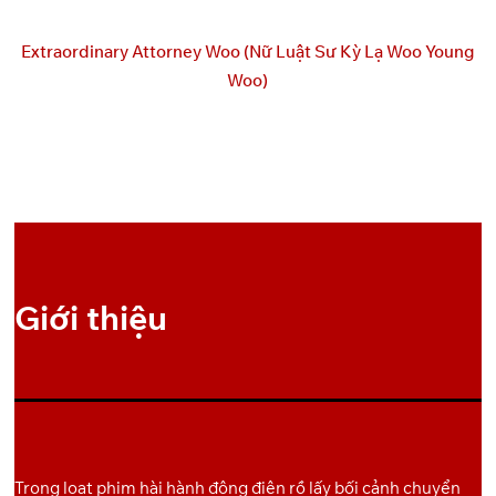
GoFile
Pixeldrain
5
Link
Extraordinary Attorney Woo (Nữ Luật Sư Kỳ Lạ Woo Young
Woo)
Backup
GoFile
Pixeldrain
6
Link
Giới thiệu
Trong loạt phim hài hành động điên rồ lấy bối cảnh chuyển