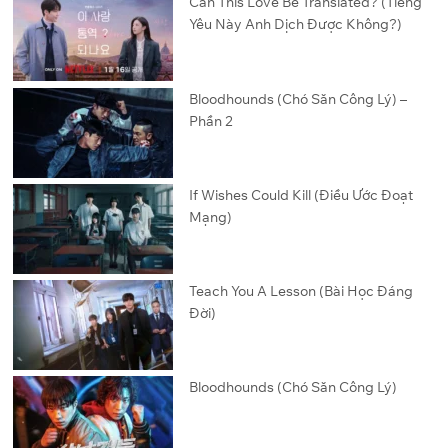
Can This Love Be Translated? (Tiếng
Yêu Này Anh Dịch Được Không?)
Bloodhounds (Chó Săn Công Lý) –
Phần 2
If Wishes Could Kill (Điều Ước Đoạt
Mạng)
Teach You A Lesson (Bài Học Đáng
Đời)
Bloodhounds (Chó Săn Công Lý)