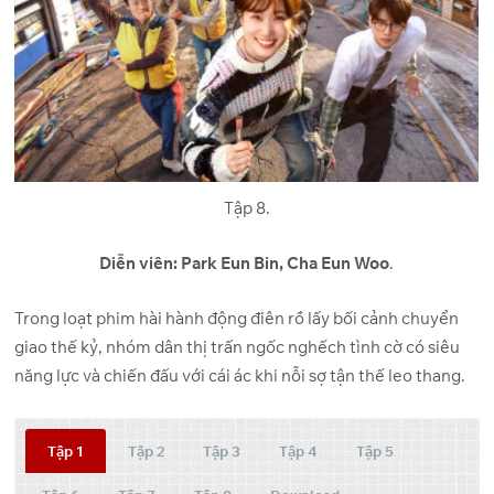
Tập 8.
Diễn viên: Park Eun Bin, Cha Eun Woo
.
Trong loạt phim hài hành động điên rồ lấy bối cảnh chuyển
giao thế kỷ, nhóm dân thị trấn ngốc nghếch tình cờ có siêu
năng lực và chiến đấu với cái ác khi nỗi sợ tận thế leo thang.
Tập 1
Tập 2
Tập 3
Tập 4
Tập 5