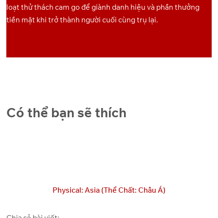
loạt thử thách cam go để giành danh hiệu và phần thưởng
tiền mặt khi trở thành người cuối cùng trụ lại.
Có thể bạn sẽ thích
Physical: Asia (Thể Chất: Châu Á)
Chia sẻ bài viết: