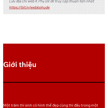
Lưu địa chỉ web K Phụ Đề để truy cập thuận tiện nhất:
OneDrive
Pixeldrain
1
https://bit.ly/webkphude
OneDrive
Pixeldrain
2
OneDrive
Pixeldrain
3
OneDrive
Pixeldrain
4
Giới thiệu
Một trăm thí sinh có hình thể đẹp cùng thi đấu trong một